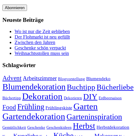
Abonnieren
Neueste Beiträge
Wo ist nur die Zeit geblieben
Der Flohmarkt ist neu gefüllt
Zwischen den Jahren
Geschenke schön verpackt
Weihnachtsstollen muss sein
Schlagwörter
Advent
Arbeitszimmer
Blumendeko
Blogvorstellung
Blumendekoration
Buchtipp
Bücherliebe
Dekoration
DIY
Büchertipp
Dekorieren
Erdbeersaison
Garten
Frühling
Food
Frühlingskiste
Gartendekoration
Garteninspiration
Herbst
Herbstdekoration
Gemütlichkeit
Geschenke
Geschenkideen
Küche
Kranzliebe
Makeover