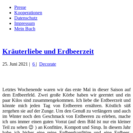
Presse
Kooperationen
Datenschutz
Impressum
Mein Buch
Live – Eat – Decorate
Villa König
Kräuterliebe und Erdbeerzeit
25. Juni 2021 |
6
|
Decorate
Letztes Wochenende waren wir das erste Mal in dieser Saison auf
dem Erdbeerfeld. Zwei große Körbe haben wir geerntet und ein
paar Kilos sind zusammengekommen. Ich liebe die Erdbeerzeit und
könnte mich jeden Tag von Erdbeeren ernähren. Köstlich süß
zergehen sie auf der Zunge. Um den Genuß zu verlängern und auch
im Winter noch den Geschmack von Erdbeeren zu erleben, mache
ich uns immer einen guten Vorrat (auf dem Bild ist nur ein kleiner
Teil zu sehen 😉 ) an Konfitüre, Kompott und Sirup. In diesem Jahr
habe ich bisher eine reine Erdbeerkonfitüre und eine Erdbeer-