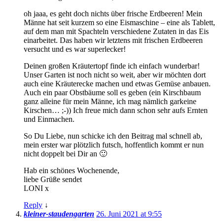
oh jaaa, es geht doch nichts über frische Erdbeeren! Mein
Männe hat seit kurzem so eine Eismaschine – eine als Tablett,
auf dem man mit Spachteln verschiedene Zutaten in das Eis
einarbeitet. Das haben wir letztens mit frischen Erdbeeren
versucht und es war superlecker!
Deinen großen Kräutertopf finde ich einfach wunderbar!
Unser Garten ist noch nicht so weit, aber wir möchten dort
auch eine Kräuterecke machen und etwas Gemüse anbauen.
Auch ein paar Obstbäume soll es geben (ein Kirschbaum
ganz alleine für mein Männe, ich mag nämlich garkeine
Kirschen… ;-)) Ich freue mich dann schon sehr aufs Ernten
und Einmachen.
So Du Liebe, nun schicke ich den Beitrag mal schnell ab,
mein erster war plötzlich futsch, hoffentlich kommt er nun
nicht doppelt bei Dir an 🙂
Hab ein schönes Wochenende,
liebe Grüße sendet
LONI x
Reply
↓
kleiner-staudengarten
26. Juni 2021 at 9:55