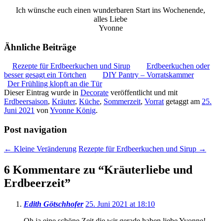
Ich wünsche euch einen wunderbaren Start ins Wochenende,
alles Liebe
Yvonne
Ähnliche Beiträge
Rezepte für Erdbeerkuchen und Sirup
Erdbeerkuchen oder
besser gesagt ein Törtchen
DIY Pantry – Vorratskammer
Der Frühling klopft an die Tür
Dieser Eintrag wurde in
Decorate
veröffentlicht und mit
Erdbeersaison
,
Kräuter
,
Küche
,
Sommerzeit
,
Vorrat
getaggt am
25.
Juni 2021
von
Yvonne König
.
Post navigation
←
Kleine Veränderung
Rezepte für Erdbeerkuchen und Sirup
→
6 Kommentare zu “
Kräuterliebe und
Erdbeerzeit
”
Edith Götschhofer
25. Juni 2021 at 18:10
Oh ja eine schöne Zeit die wir gerade haben liebe Yvonne!