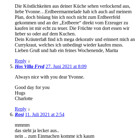
Die Köstlichkeiten aus deiner Küche sehen verlockend aus,
liebe Yvonne…Erdbeermarmelade hab ich auch auf meinem
Plan, doch bislang bin ich noch nicht zum Erdbeerfeld
gekommen und an der „Erdbeere“ direkt vom Erzeuger zu
kaufen ist mir echt zu teuer. Die Früchte von dort essen wir
lieber so oder auf dem Kuchen.
Dein Kräuterfaß find ich mega dekorativ und erinnert mich an
Currykraut, welches ich unbedingt wieder kaufen muss.
Lieben Gruß und hab ein feines Wochenende, Marita
Reply
↓
Hos Villa Fryd
27. Juni 2021 at 8:09
Always nice with you dear Yvonne.
Good day for you
Hugs
Charlotte
Reply
↓
Rosi
11. Juli 2021 at 2:54
mmmm
das sieht ja lecker aus..
nein .. zum Einmachen komme ich kaum