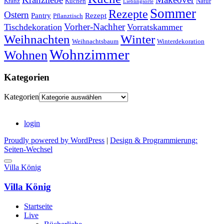
Kranz
Kuchen
Natur
Lieblingsorte
Sommer
Rezepte
Ostern
Pantry
Rezept
Pflanztisch
Vorher-Nachher
Tischdekoration
Vorratskammer
Weihnachten
Winter
Weihnachtsbaum
Winterdekoration
Wohnzimmer
Wohnen
Kategorien
Kategorien
login
Proudly powered by WordPress
|
Design & Programmierung:
Seiten-Wechsel
Villa König
Villa König
Startseite
Live