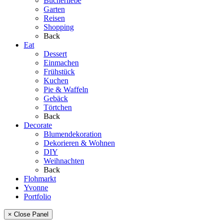
Bücherliebe
Garten
Reisen
Shopping
Back
Eat
Dessert
Einmachen
Frühstück
Kuchen
Pie & Waffeln
Gebäck
Törtchen
Back
Decorate
Blumendekoration
Dekorieren & Wohnen
DIY
Weihnachten
Back
Flohmarkt
Yvonne
Portfolio
× Close Panel