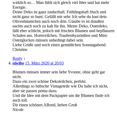
wirklich so… Man fühlt sich gleich viel fitter und hat mehr
Energie.
Deine Deko ist ganz zauberhaft. Frühlingshaft frisch und
nicht ganz so bunt. Gefällt mir sehr. Ich sehe du hast dein
Olivenbäumchen auch noch drin. Glaube es ist draußen
nachts auch noch zu kalt für ihn. Meine Deko, Osterdeko,
fällt eher schlicht, jedoch mit frischen Blumen und bepflanzen
Schalen aus. Hornveilchen, Traubenhyazinthen und Mini-
Osterglocken müssen unbedingt dabei sein.
Liebe Grüße und noch einen gemütlichen Sonntagabend.
Christine
Reply
↓
niwibo
15. März 2020 at 20:03
Blumen müssen immer sein liebe Yvonne, ohne geht gar
nicht.
Dazu ein zwei schöne Dekoteilchen, perfekt.
Allerdings so hübsche Vintageteile wie Du habe ich nicht,
aber sie passen prima dazu.
Und die Idee mit dem Packpapier um die Blumen finde ich
auch toll.
Dir einen schönen ABend, lieben Gruß
Nicole