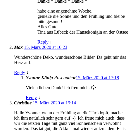
Danke * Danke * Danke *
habe eine angenehme Woche,
genieße die Sonne und den Frühling und bleibe
bitte gesund !
Alles Gute,
Tina aus Lübeck der Hansekönigin an der Ostsee
Reply
↓
Max
15. März 2020 at 16:23
Wunderschöne Deko, wunderschöne Bilder. Da geht mir das
Herz auf!
Reply
↓
Yvonne König
Post author
15. März 2020 at 17:18
Vielen lieben Dank! Ich freu mich. 🙂
Reply
↓
Christine
15. März 2020 at 19:14
Hallo Yvonne, wenn der Frühling an die Tür klopft, mache
ich ihm natürlich sehr gern auf :-). Ich freue mich auch, dass
wir die letzten Tage mit ganz viel Sonnenschein verwöhnt
wurden. Das tat gut, die Akkus mal wieder aufzuladen. Es ist