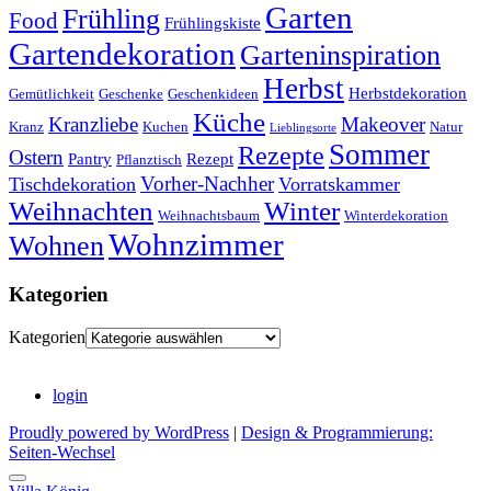
Garten
Frühling
Food
Frühlingskiste
Gartendekoration
Garteninspiration
Herbst
Herbstdekoration
Gemütlichkeit
Geschenke
Geschenkideen
Küche
Kranzliebe
Makeover
Kranz
Kuchen
Natur
Lieblingsorte
Sommer
Rezepte
Ostern
Pantry
Rezept
Pflanztisch
Vorher-Nachher
Tischdekoration
Vorratskammer
Weihnachten
Winter
Weihnachtsbaum
Winterdekoration
Wohnzimmer
Wohnen
Kategorien
Kategorien
login
Proudly powered by WordPress
|
Design & Programmierung:
Seiten-Wechsel