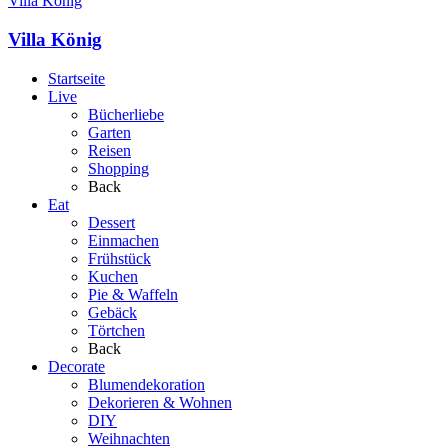
Villa König
Villa König
Startseite
Live
Bücherliebe
Garten
Reisen
Shopping
Back
Eat
Dessert
Einmachen
Frühstück
Kuchen
Pie & Waffeln
Gebäck
Törtchen
Back
Decorate
Blumendekoration
Dekorieren & Wohnen
DIY
Weihnachten