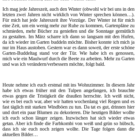
Ich mag jede Jahreszeit, auch den Winter (obwohl wir bei uns in den
letzten zwei Jahren nicht wirklich von Winter sprechen können…).
Für mich hat jede Jahreszeit ihre Vorzüge. Der Winter ist für mich
eine Zeit, um ein wenig mehr zur Ruhe zu kommen, Gartenpläne zu
schmieden, mehr Bücher zu genießen und die Sonntage gemütlich
zu gestalten. Im März scharre ich dann so langsam mit den Hufen,
da ich wieder im Garten buddeln möchte. Bisher konnte ich mich ja
nur im Haus austoben. Gestern war es dann soweit, der erste schöne
Garten-Buddeltag stand vor der Tür. Wie habe ich es genossen,
mich wie ein Maulwurf durch die Beete zu arbeiten. Mehr zu Garten
und was ich verändern/verbessern möchte, folgt bald.
Heute nehme ich euch erstmal mit ins Wohnzimmer. In diesem Jahr
habe ich etwas früher mit den Tulpen angefangen, ich brauchte
etwas gegen die Tristigkeit die draußen herrschte. Ich weiß nicht,
wie es bei euch war, aber wir hatten wochenlang viel Regen und es
fast täglich mit starken Windböen zu tun. Da tat es gut, drinnen hier
und dort ein paar Blumen zu dekorieren. Die heutigen Bilder wollte
ich euch schon länger zeigen. Inzwischen hat sich wieder etwas
getan. Aber ich finde die Farbkombi von weiß und grün so hübsch,
dass ich sie euch noch zeigen wollte. Die Tage folgen dann die
aktuellen Bilder…