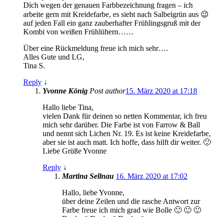
Dich wegen der genauen Farbbezeichnung fragen – ich
arbeite gern mit Kreidefarbe, es sieht nach Salbeigrün aus 😉
auf jeden Fall ein ganz zauberhafter Frühlingsgruß mit der
Kombi von weißen Frühlühern……
Über eine Rückmeldung freue ich mich sehr….
Alles Gute und LG,
Tina S.
Reply
↓
Yvonne König
Post author
15. März 2020 at 17:18
Hallo liebe Tina,
vielen Dank für deinen so netten Kommentar, ich freu
mich sehr darüber. Die Farbe ist von Farrow & Ball
und nennt sich Lichen Nr. 19. Es ist keine Kreidefarbe,
aber sie ist auch matt. Ich hoffe, dass hilft dir weiter. 🙂
Liebe Grüße Yvonne
Reply
↓
Martina Sellnau
16. März 2020 at 17:02
Hallo, liebe Yvonne,
über deine Zeilen und die rasche Antwort zur
Farbe freue ich mich grad wie Bolle 🙂 🙂 🙂