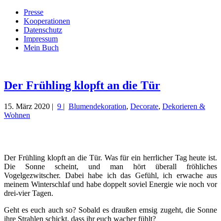
Presse
Kooperationen
Datenschutz
Impressum
Mein Buch
Live – Eat – Decorate
Villa König
Der Frühling klopft an die Tür
15. März 2020 |
9
|
Blumendekoration
,
Decorate
,
Dekorieren &
Wohnen
Der Frühling klopft an die Tür. Was für ein herrlicher Tag heute ist.
Die Sonne scheint, und man hört überall fröhliches
Vogelgezwitscher. Dabei habe ich das Gefühl, ich erwache aus
meinem Winterschlaf und habe doppelt soviel Energie wie noch vor
drei-vier Tagen.
Geht es euch auch so? Sobald es draußen emsig zugeht, die Sonne
ihre Strahlen schickt, dass ihr euch wacher fühlt?