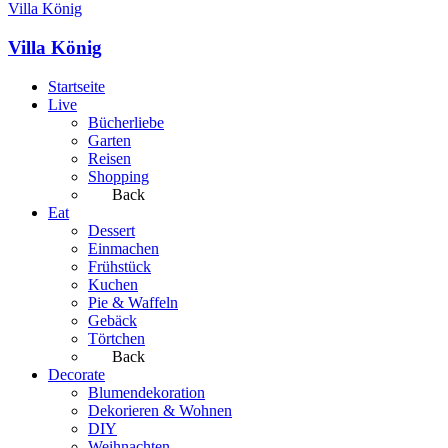
Villa König
Villa König
Startseite
Live
Bücherliebe
Garten
Reisen
Shopping
Back
Eat
Dessert
Einmachen
Frühstück
Kuchen
Pie & Waffeln
Gebäck
Törtchen
Back
Decorate
Blumendekoration
Dekorieren & Wohnen
DIY
Weihnachten