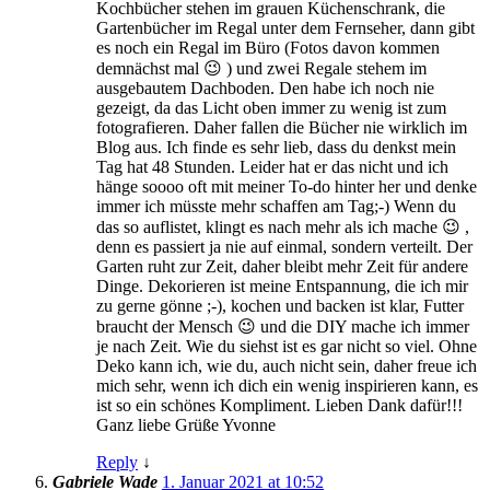
Kochbücher stehen im grauen Küchenschrank, die
Gartenbücher im Regal unter dem Fernseher, dann gibt
es noch ein Regal im Büro (Fotos davon kommen
demnächst mal 😉 ) und zwei Regale stehem im
ausgebautem Dachboden. Den habe ich noch nie
gezeigt, da das Licht oben immer zu wenig ist zum
fotografieren. Daher fallen die Bücher nie wirklich im
Blog aus. Ich finde es sehr lieb, dass du denkst mein
Tag hat 48 Stunden. Leider hat er das nicht und ich
hänge soooo oft mit meiner To-do hinter her und denke
immer ich müsste mehr schaffen am Tag;-) Wenn du
das so auflistet, klingt es nach mehr als ich mache 😉 ,
denn es passiert ja nie auf einmal, sondern verteilt. Der
Garten ruht zur Zeit, daher bleibt mehr Zeit für andere
Dinge. Dekorieren ist meine Entspannung, die ich mir
zu gerne gönne ;-), kochen und backen ist klar, Futter
braucht der Mensch 😉 und die DIY mache ich immer
je nach Zeit. Wie du siehst ist es gar nicht so viel. Ohne
Deko kann ich, wie du, auch nicht sein, daher freue ich
mich sehr, wenn ich dich ein wenig inspirieren kann, es
ist so ein schönes Kompliment. Lieben Dank dafür!!!
Ganz liebe Grüße Yvonne
Reply
↓
Gabriele Wade
1. Januar 2021 at 10:52