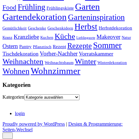
Garten
Frühling
Food
Frühlingskiste
Gartendekoration
Garteninspiration
Herbst
Herbstdekoration
Gemütlichkeit
Geschenke
Geschenkideen
Küche
Kranzliebe
Makeover
Kranz
Kuchen
Natur
Lieblingsorte
Sommer
Rezepte
Ostern
Pantry
Rezept
Pflanztisch
Vorher-Nachher
Tischdekoration
Vorratskammer
Weihnachten
Winter
Weihnachtsbaum
Winterdekoration
Wohnzimmer
Wohnen
Kategorien
Kategorien
login
Proudly powered by WordPress
|
Design & Programmierung:
Seiten-Wechsel