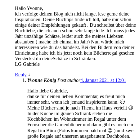
Hallo Yvonne,
ich verfolge deinen Blog nich nicht lange, lese gerne deine
Inspirationen. Deine Buchtips finde ich toll, habe mir schon
einige deiner Empfehlungen gekauft . Du schreibst über deine
Buchliebe, die ich auch schon sehr lange teile. Ich muss jedes
Jahr unzählige Schätze, leider auch die meines Liebsten
abstauben ( mache ich einmal im Jahr) Nun würde mich
interessieren wie du das händelst. Bei den Bildern von deiner
Einrichtung habe ich bis jetzt noch kein Bücherregal gesehen.
Versteckst du deineSchätze in Schränken.
LG Gabriele
Reply
↓
Yvonne König
Post author
4. Januar 2021 at 12:01
Hallo liebe Gabriele,
danke für deinen lieben Kommentar, es freut mich
immer sehr, wenn ich jemand inspirieren kann. 🙂
Meine Bücher sind je nach Thema im Haus verteilt 😉
In der Küche im grauen Schrank stehen die
Kochbücher, im Wohnzimmer im Regal unter dem
Fernseher die Gartenbücher und dann gibt es noch ein
Regal im Büro (Fotos kommen bald mal 😉 ) und zwei
große Regale auf unserem ausgebautem Dachboden.