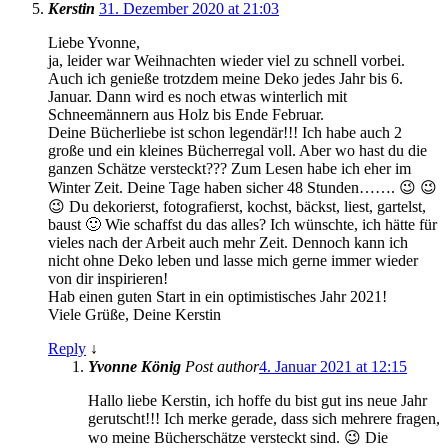
Kerstin
31. Dezember 2020 at 21:03
Liebe Yvonne,
ja, leider war Weihnachten wieder viel zu schnell vorbei.
Auch ich genieße trotzdem meine Deko jedes Jahr bis 6.
Januar. Dann wird es noch etwas winterlich mit
Schneemännern aus Holz bis Ende Februar.
Deine Bücherliebe ist schon legendär!!! Ich habe auch 2
große und ein kleines Bücherregal voll. Aber wo hast du die
ganzen Schätze versteckt??? Zum Lesen habe ich eher im
Winter Zeit. Deine Tage haben sicher 48 Stunden……. 😉 😉
😉 Du dekorierst, fotografierst, kochst, bäckst, liest, gartelst,
baust 🙂 Wie schaffst du das alles? Ich wünschte, ich hätte für
vieles nach der Arbeit auch mehr Zeit. Dennoch kann ich
nicht ohne Deko leben und lasse mich gerne immer wieder
von dir inspirieren!
Hab einen guten Start in ein optimistisches Jahr 2021!
Viele Grüße, Deine Kerstin
Reply
↓
Yvonne König
Post author
4. Januar 2021 at 12:15
Hallo liebe Kerstin, ich hoffe du bist gut ins neue Jahr
gerutscht!!! Ich merke gerade, dass sich mehrere fragen,
wo meine Bücherschätze versteckt sind. 😉 Die