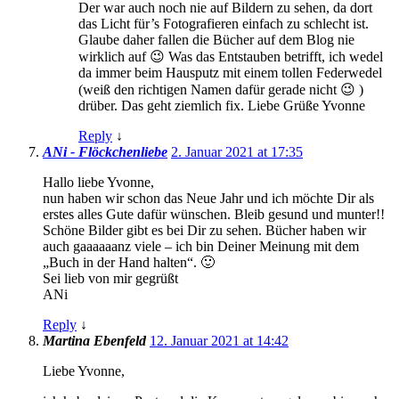
Der war auch noch nie auf Bildern zu sehen, da dort
das Licht für’s Fotografieren einfach zu schlecht ist.
Glaube daher fallen die Bücher auf dem Blog nie
wirklich auf 😉 Was das Entstauben betrifft, ich wedel
da immer beim Hausputz mit einem tollen Federwedel
(weiß den richtigen Namen dafür gerade nicht 😉 )
drüber. Das geht ziemlich fix. Liebe Grüße Yvonne
Reply
↓
ANi - Flöckchenliebe
2. Januar 2021 at 17:35
Hallo liebe Yvonne,
nun haben wir schon das Neue Jahr und ich möchte Dir als
erstes alles Gute dafür wünschen. Bleib gesund und munter!!
Schöne Bilder gibt es bei Dir zu sehen. Bücher haben wir
auch gaaaaaanz viele – ich bin Deiner Meinung mit dem
„Buch in der Hand halten“. 🙂
Sei lieb von mir gegrüßt
ANi
Reply
↓
Martina Ebenfeld
12. Januar 2021 at 14:42
Liebe Yvonne,