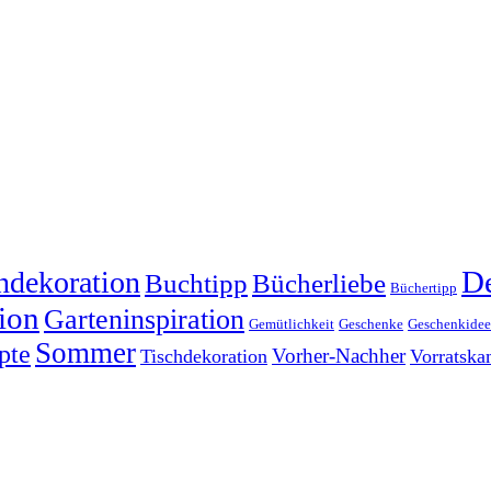
dekoration
De
Buchtipp
Bücherliebe
Büchertipp
ion
Garteninspiration
Gemütlichkeit
Geschenke
Geschenkide
Sommer
pte
Vorher-Nachher
Tischdekoration
Vorratsk