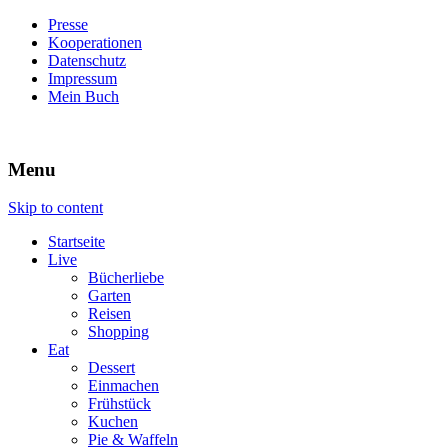
Presse
Kooperationen
Datenschutz
Impressum
Mein Buch
Live – Eat – Decorate
Villa König
Menu
Skip to content
Startseite
Live
Bücherliebe
Garten
Reisen
Shopping
Eat
Dessert
Einmachen
Frühstück
Kuchen
Pie & Waffeln