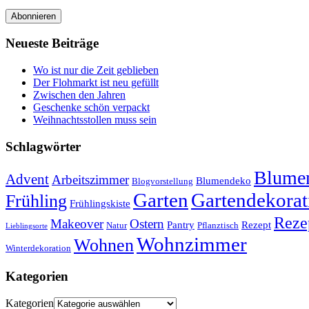
Abonnieren
Neueste Beiträge
Wo ist nur die Zeit geblieben
Der Flohmarkt ist neu gefüllt
Zwischen den Jahren
Geschenke schön verpackt
Weihnachtsstollen muss sein
Schlagwörter
Blumen
Advent
Arbeitszimmer
Blumendeko
Blogvorstellung
Garten
Gartendekorat
Frühling
Frühlingskiste
Reze
Makeover
Ostern
Pantry
Rezept
Natur
Pflanztisch
Lieblingsorte
Wohnzimmer
Wohnen
Winterdekoration
Kategorien
Kategorien