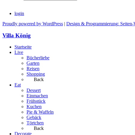
login
Proudly powered by WordPress
|
Design & Programmierung: Seiten-
Villa König
Startseite
Live
Bücherliebe
Garten
Reisen
Shopping
Back
Eat
Dessert
Einmachen
Frühstück
Kuchen
Pie & Waffeln
Gebäck
Törtchen
Back
Decorate