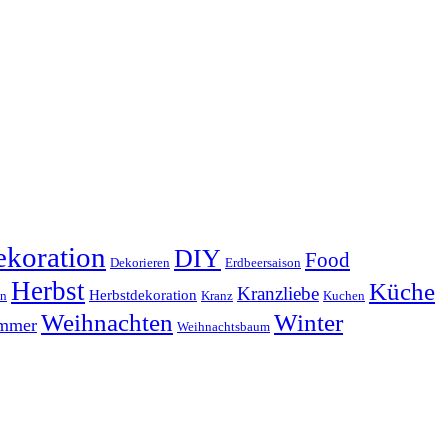
koration
DIY
Food
Dekorieren
Erdbeersaison
Herbst
Küche
Kranzliebe
Herbstdekoration
en
Kranz
Kuchen
Weihnachten
Winter
ammer
Weihnachtsbaum