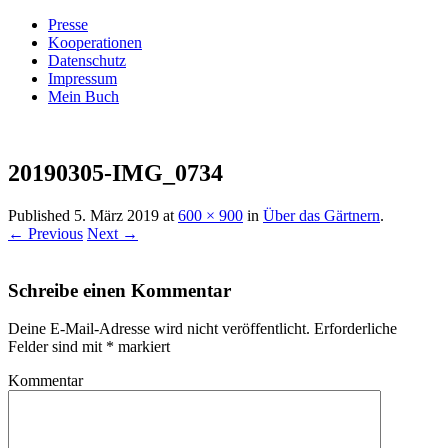
Presse
Kooperationen
Datenschutz
Impressum
Mein Buch
Live – Eat – Decorate
Villa König
20190305-IMG_0734
Published
5. März 2019
at
600 × 900
in
Über das Gärtnern
.
← Previous
Next →
Schreibe einen Kommentar
Deine E-Mail-Adresse wird nicht veröffentlicht.
Erforderliche
Felder sind mit
*
markiert
Kommentar