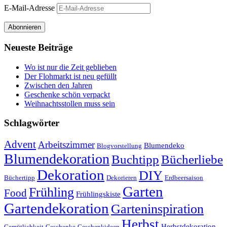
E-Mail-Adresse
Abonnieren
Neueste Beiträge
Wo ist nur die Zeit geblieben
Der Flohmarkt ist neu gefüllt
Zwischen den Jahren
Geschenke schön verpackt
Weihnachtsstollen muss sein
Schlagwörter
Advent
Arbeitszimmer
Blumendeko
Blogvorstellung
Blumendekoration
Buchtipp
Bücherliebe
Dekoration
DIY
Büchertipp
Dekorieren
Erdbeersaison
Garten
Frühling
Food
Frühlingskiste
Gartendekoration
Garteninspiration
Herbst
Herbstdekoration
Gemütlichkeit
Geschenke
Geschenkideen