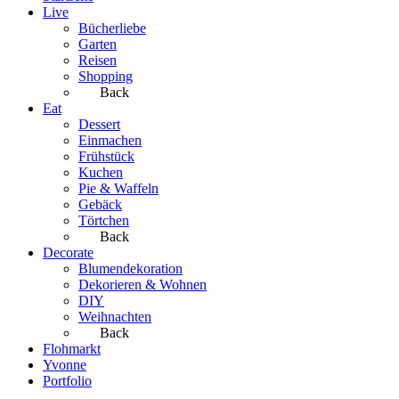
Live
Bücherliebe
Garten
Reisen
Shopping
Back
Eat
Dessert
Einmachen
Frühstück
Kuchen
Pie & Waffeln
Gebäck
Törtchen
Back
Decorate
Blumendekoration
Dekorieren & Wohnen
DIY
Weihnachten
Back
Flohmarkt
Yvonne
Portfolio