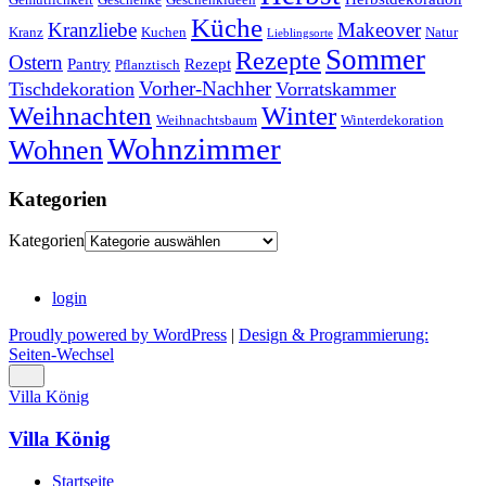
Küche
Kranzliebe
Makeover
Kranz
Kuchen
Natur
Lieblingsorte
Sommer
Rezepte
Ostern
Pantry
Rezept
Pflanztisch
Vorher-Nachher
Tischdekoration
Vorratskammer
Weihnachten
Winter
Weihnachtsbaum
Winterdekoration
Wohnzimmer
Wohnen
Kategorien
Kategorien
login
Proudly powered by WordPress
|
Design & Programmierung:
Seiten-Wechsel
Villa König
Villa König
Startseite