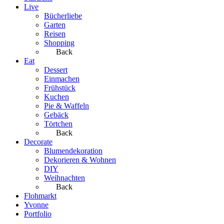
Live
Bücherliebe
Garten
Reisen
Shopping
Back
Eat
Dessert
Einmachen
Frühstück
Kuchen
Pie & Waffeln
Gebäck
Törtchen
Back
Decorate
Blumendekoration
Dekorieren & Wohnen
DIY
Weihnachten
Back
Flohmarkt
Yvonne
Portfolio