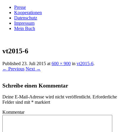
Presse
Kooperationen
Datenschutz
Impressum
Mein Buch
Live – Eat – Decorate
Villa König
vt2015-6
Published
23. Juli 2015
at
600 × 900
in
vt2015-6
.
← Previous
Next →
Schreibe einen Kommentar
Deine E-Mail-Adresse wird nicht veröffentlicht.
Erforderliche
Felder sind mit
*
markiert
Kommentar