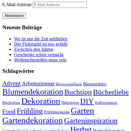
E-Mail-Adresse
Abonnieren
Neueste Beiträge
Wo ist nur die Zeit geblieben
Der Flohmarkt ist neu gefüllt
Zwischen den Jahren
Geschenke schön verpackt
Weihnachtsstollen muss sein
Schlagwörter
Advent
Arbeitszimmer
Blumendeko
Blogvorstellung
Blumendekoration
Buchtipp
Bücherliebe
Dekoration
DIY
Büchertipp
Dekorieren
Erdbeersaison
Garten
Frühling
Food
Frühlingskiste
Gartendekoration
Garteninspiration
Herbst
Herbstdekoration
Gemütlichkeit
Geschenke
Geschenkideen