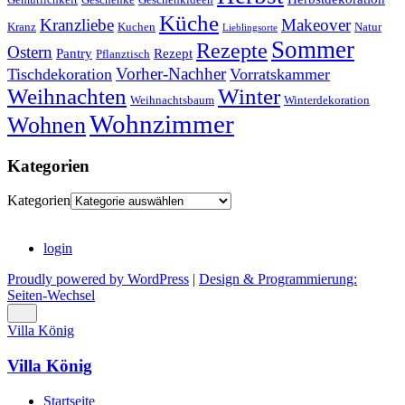
Küche
Kranzliebe
Makeover
Kranz
Kuchen
Natur
Lieblingsorte
Sommer
Rezepte
Ostern
Pantry
Rezept
Pflanztisch
Vorher-Nachher
Tischdekoration
Vorratskammer
Weihnachten
Winter
Weihnachtsbaum
Winterdekoration
Wohnzimmer
Wohnen
Kategorien
Kategorien
login
Proudly powered by WordPress
|
Design & Programmierung:
Seiten-Wechsel
Villa König
Villa König
Startseite