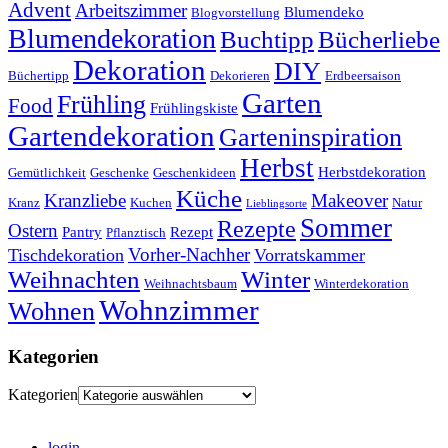
Advent
Arbeitszimmer
Blumendeko
Blogvorstellung
Blumendekoration
Buchtipp
Bücherliebe
Dekoration
DIY
Büchertipp
Dekorieren
Erdbeersaison
Garten
Frühling
Food
Frühlingskiste
Gartendekoration
Garteninspiration
Herbst
Herbstdekoration
Gemütlichkeit
Geschenke
Geschenkideen
Küche
Kranzliebe
Makeover
Kranz
Kuchen
Natur
Lieblingsorte
Sommer
Rezepte
Ostern
Pantry
Rezept
Pflanztisch
Vorher-Nachher
Tischdekoration
Vorratskammer
Weihnachten
Winter
Weihnachtsbaum
Winterdekoration
Wohnzimmer
Wohnen
Kategorien
Kategorien
login