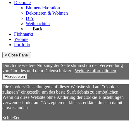
Decorate
Blumendekoration
Dekorieren & Wohnen
DIY
Weihnachten
Back
Flohmarkt
Yvonne
Portfolio
× Close Panel
Durch die weitere Nutzung der Seite stimmst du der Verwendung
von Cookies und dem Datenschutz zu.
Weitere Informationen
Akzeptieren
Die Cookie-Einstellungen auf dieser Website sind auf "Cookies
zulassen" eingestellt, um das beste Surferlebnis zu ermöglichen.
Wenn du diese Website ohne Änderung der Cookie-Einstellungen
verwendest oder auf "Akzeptieren" klickst, erklärst du sich damit
einverstanden.
Schließen