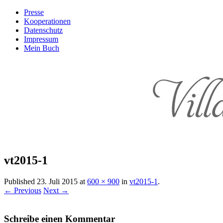
Presse
Kooperationen
Datenschutz
Impressum
Mein Buch
Live – Eat – Decorate
Villa König
vt2015-1
Published
23. Juli 2015
at
600 × 900
in
vt2015-1
.
← Previous
Next →
Schreibe einen Kommentar