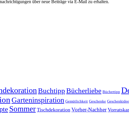
chrichtigungen über neue Beiträge via E-Mail zu erhalten.
dekoration
De
Buchtipp
Bücherliebe
Büchertipp
ion
Garteninspiration
Gemütlichkeit
Geschenke
Geschenkide
Sommer
pte
Vorher-Nachher
Tischdekoration
Vorratsk