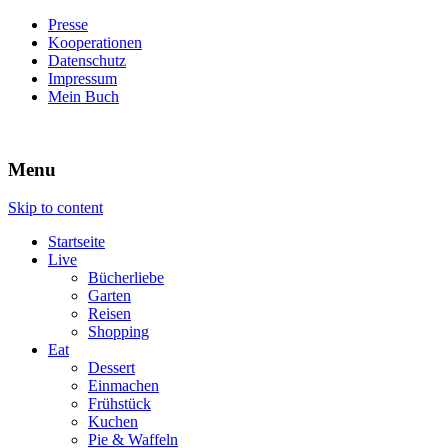
Presse
Kooperationen
Datenschutz
Impressum
Mein Buch
Live – Eat – Decorate
Villa König
Menu
Skip to content
Startseite
Live
Bücherliebe
Garten
Reisen
Shopping
Eat
Dessert
Einmachen
Frühstück
Kuchen
Pie & Waffeln