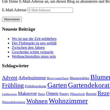
Gib Deine E-Mail-Adresse an, um diesen Blog zu abonnieren und Bena
E-Mail-Adresse
Abonnieren
Neueste Beiträge
Wo ist nur die Zeit geblieben
Der Flohmarkt ist neu gefüllt
Zwischen den Jahren
Geschenke schön verpackt
Weihnachtsstollen muss sein
Schlagwörter
Blumen
Advent
Arbeitszimmer
Blumendeko
Blogvorstellung
Garten
Gartendekorat
Frühling
Frühlingskiste
Reze
Makeover
Ostern
Pantry
Rezept
Natur
Pflanztisch
Lieblingsorte
Wohnzimmer
Wohnen
Winterdekoration