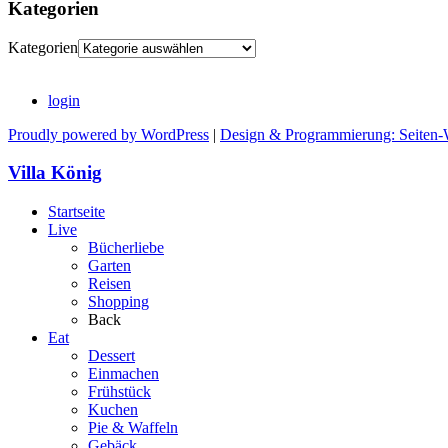
Kategorien
Kategorien
login
Proudly powered by WordPress
|
Design & Programmierung: Seiten-
Villa König
Startseite
Live
Bücherliebe
Garten
Reisen
Shopping
Back
Eat
Dessert
Einmachen
Frühstück
Kuchen
Pie & Waffeln
Gebäck