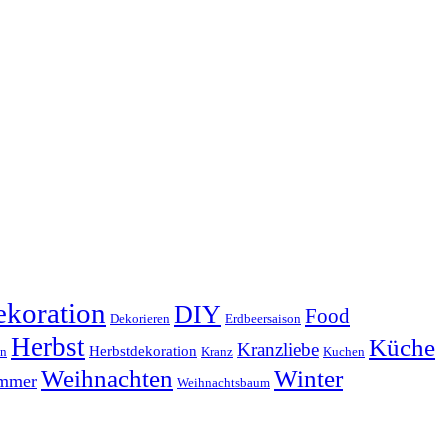
koration
DIY
Food
Dekorieren
Erdbeersaison
Herbst
Küche
Kranzliebe
Herbstdekoration
en
Kranz
Kuchen
Weihnachten
Winter
ammer
Weihnachtsbaum