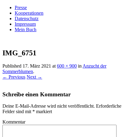
Presse
Kooperationen
Datenschutz
Impressum
Mein Buch
Live – Eat – Decorate
Villa König
IMG_6751
Published
17. März 2021
at
600 × 900
in
Anzucht der
Sommerblumen
.
← Previous
Next →
Schreibe einen Kommentar
Deine E-Mail-Adresse wird nicht veröffentlicht.
Erforderliche
Felder sind mit
*
markiert
Kommentar