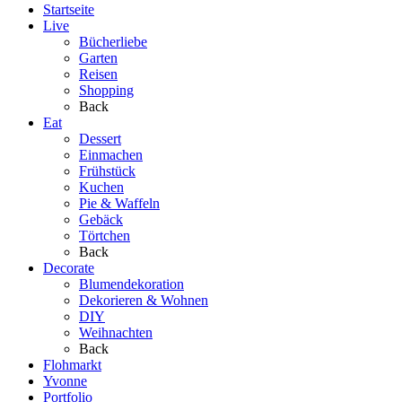
Startseite
Live
Bücherliebe
Garten
Reisen
Shopping
Back
Eat
Dessert
Einmachen
Frühstück
Kuchen
Pie & Waffeln
Gebäck
Törtchen
Back
Decorate
Blumendekoration
Dekorieren & Wohnen
DIY
Weihnachten
Back
Flohmarkt
Yvonne
Portfolio