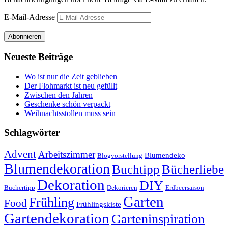
E-Mail-Adresse
Abonnieren
Neueste Beiträge
Wo ist nur die Zeit geblieben
Der Flohmarkt ist neu gefüllt
Zwischen den Jahren
Geschenke schön verpackt
Weihnachtsstollen muss sein
Schlagwörter
Advent
Arbeitszimmer
Blumendeko
Blogvorstellung
Blumendekoration
Buchtipp
Bücherliebe
Dekoration
DIY
Büchertipp
Dekorieren
Erdbeersaison
Garten
Frühling
Food
Frühlingskiste
Gartendekoration
Garteninspiration