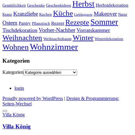
Herbst
Herbstdekoration
Gemütlichkeit
Geschenke
Geschenkideen
Küche
Kranzliebe
Makeover
Kranz
Kuchen
Natur
Lieblingsorte
Sommer
Rezepte
Ostern
Pantry
Rezept
Pflanztisch
Vorher-Nachher
Tischdekoration
Vorratskammer
Weihnachten
Winter
Weihnachtsbaum
Winterdekoration
Wohnzimmer
Wohnen
Kategorien
Kategorien
login
Proudly powered by WordPress
|
Design & Programmierung:
Seiten-Wechsel
Villa König
Villa König