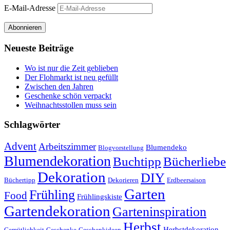
E-Mail-Adresse
Abonnieren
Neueste Beiträge
Wo ist nur die Zeit geblieben
Der Flohmarkt ist neu gefüllt
Zwischen den Jahren
Geschenke schön verpackt
Weihnachtsstollen muss sein
Schlagwörter
Advent
Arbeitszimmer
Blumendeko
Blogvorstellung
Blumendekoration
Buchtipp
Bücherliebe
Dekoration
DIY
Büchertipp
Dekorieren
Erdbeersaison
Garten
Frühling
Food
Frühlingskiste
Gartendekoration
Garteninspiration
Herbst
Herbstdekoration
Gemütlichkeit
Geschenke
Geschenkideen