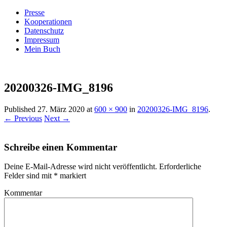
Presse
Kooperationen
Datenschutz
Impressum
Mein Buch
Live – Eat – Decorate
Villa König
20200326-IMG_8196
Published
27. März 2020
at
600 × 900
in
20200326-IMG_8196
.
← Previous
Next →
Schreibe einen Kommentar
Deine E-Mail-Adresse wird nicht veröffentlicht.
Erforderliche
Felder sind mit
*
markiert
Kommentar