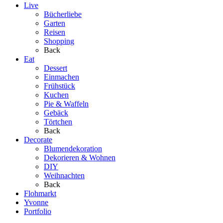
Live
Bücherliebe
Garten
Reisen
Shopping
Back
Eat
Dessert
Einmachen
Frühstück
Kuchen
Pie & Waffeln
Gebäck
Törtchen
Back
Decorate
Blumendekoration
Dekorieren & Wohnen
DIY
Weihnachten
Back
Flohmarkt
Yvonne
Portfolio