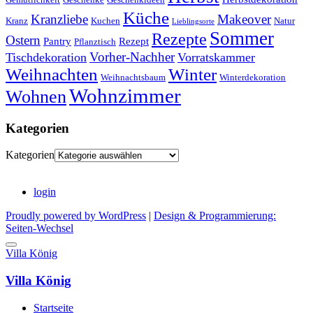
Küche
Kranzliebe
Makeover
Kranz
Kuchen
Natur
Lieblingsorte
Sommer
Rezepte
Ostern
Pantry
Rezept
Pflanztisch
Vorher-Nachher
Tischdekoration
Vorratskammer
Weihnachten
Winter
Weihnachtsbaum
Winterdekoration
Wohnzimmer
Wohnen
Kategorien
Kategorien
login
Proudly powered by WordPress
|
Design & Programmierung:
Seiten-Wechsel
Villa König
Villa König
Startseite