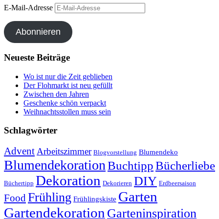
E-Mail-Adresse
Abonnieren
Neueste Beiträge
Wo ist nur die Zeit geblieben
Der Flohmarkt ist neu gefüllt
Zwischen den Jahren
Geschenke schön verpackt
Weihnachtsstollen muss sein
Schlagwörter
Advent
Arbeitszimmer
Blumendeko
Blogvorstellung
Blumendekoration
Buchtipp
Bücherliebe
Dekoration
DIY
Büchertipp
Dekorieren
Erdbeersaison
Garten
Frühling
Food
Frühlingskiste
Gartendekoration
Garteninspiration