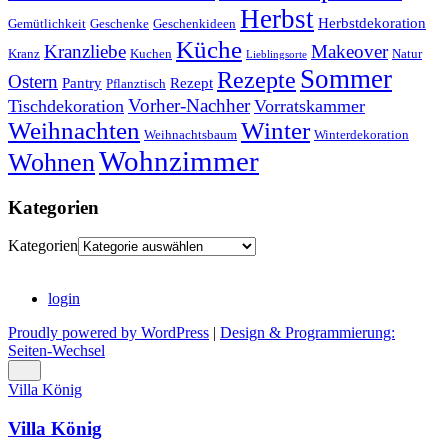
Herbst
Herbstdekoration
Gemütlichkeit
Geschenke
Geschenkideen
Küche
Kranzliebe
Makeover
Kranz
Kuchen
Natur
Lieblingsorte
Sommer
Rezepte
Ostern
Pantry
Rezept
Pflanztisch
Vorher-Nachher
Tischdekoration
Vorratskammer
Weihnachten
Winter
Weihnachtsbaum
Winterdekoration
Wohnzimmer
Wohnen
Kategorien
Kategorien
login
Proudly powered by WordPress
|
Design & Programmierung:
Seiten-Wechsel
Villa König
Villa König