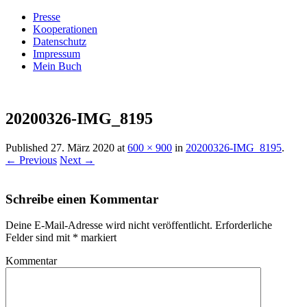
Presse
Kooperationen
Datenschutz
Impressum
Mein Buch
Live – Eat – Decorate
Villa König
20200326-IMG_8195
Published
27. März 2020
at
600 × 900
in
20200326-IMG_8195
.
← Previous
Next →
Schreibe einen Kommentar
Deine E-Mail-Adresse wird nicht veröffentlicht.
Erforderliche
Felder sind mit
*
markiert
Kommentar