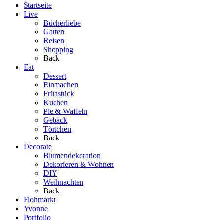
Startseite
Live
Bücherliebe
Garten
Reisen
Shopping
Back
Eat
Dessert
Einmachen
Frühstück
Kuchen
Pie & Waffeln
Gebäck
Törtchen
Back
Decorate
Blumendekoration
Dekorieren & Wohnen
DIY
Weihnachten
Back
Flohmarkt
Yvonne
Portfolio