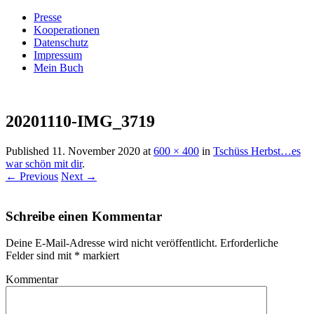
Presse
Kooperationen
Datenschutz
Impressum
Mein Buch
Live – Eat – Decorate
Villa König
20201110-IMG_3719
Published
11. November 2020
at
600 × 400
in
Tschüss Herbst…es
war schön mit dir
.
← Previous
Next →
Schreibe einen Kommentar
Deine E-Mail-Adresse wird nicht veröffentlicht.
Erforderliche
Felder sind mit
*
markiert
Kommentar