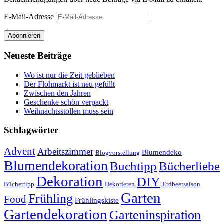
E-Mail-Adresse
Abonnieren
Neueste Beiträge
Wo ist nur die Zeit geblieben
Der Flohmarkt ist neu gefüllt
Zwischen den Jahren
Geschenke schön verpackt
Weihnachtsstollen muss sein
Schlagwörter
Advent
Arbeitszimmer
Blumendeko
Blogvorstellung
Blumendekoration
Buchtipp
Bücherliebe
Dekoration
DIY
Büchertipp
Dekorieren
Erdbeersaison
Garten
Frühling
Food
Frühlingskiste
Gartendekoration
Garteninspiration