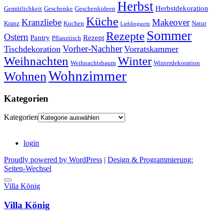
Herbst
Herbstdekoration
Gemütlichkeit
Geschenke
Geschenkideen
Küche
Kranzliebe
Makeover
Kranz
Kuchen
Natur
Lieblingsorte
Sommer
Rezepte
Ostern
Pantry
Rezept
Pflanztisch
Vorher-Nachher
Tischdekoration
Vorratskammer
Weihnachten
Winter
Weihnachtsbaum
Winterdekoration
Wohnzimmer
Wohnen
Kategorien
Kategorien
login
Proudly powered by WordPress
|
Design & Programmierung:
Seiten-Wechsel
Villa König
Villa König