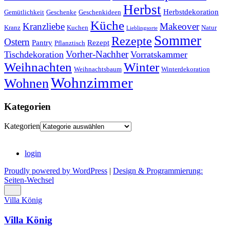
Herbst
Herbstdekoration
Gemütlichkeit
Geschenke
Geschenkideen
Küche
Kranzliebe
Makeover
Kranz
Kuchen
Natur
Lieblingsorte
Sommer
Rezepte
Ostern
Pantry
Rezept
Pflanztisch
Vorher-Nachher
Tischdekoration
Vorratskammer
Weihnachten
Winter
Weihnachtsbaum
Winterdekoration
Wohnzimmer
Wohnen
Kategorien
Kategorien
login
Proudly powered by WordPress
|
Design & Programmierung:
Seiten-Wechsel
Villa König
Villa König