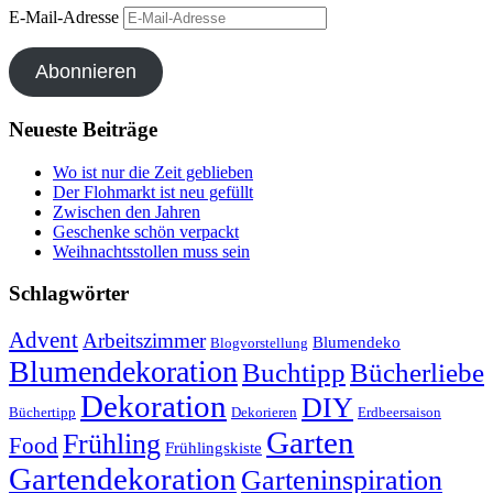
E-Mail-Adresse
Abonnieren
Neueste Beiträge
Wo ist nur die Zeit geblieben
Der Flohmarkt ist neu gefüllt
Zwischen den Jahren
Geschenke schön verpackt
Weihnachtsstollen muss sein
Schlagwörter
Advent
Arbeitszimmer
Blumendeko
Blogvorstellung
Blumendekoration
Buchtipp
Bücherliebe
Dekoration
DIY
Büchertipp
Dekorieren
Erdbeersaison
Garten
Frühling
Food
Frühlingskiste
Gartendekoration
Garteninspiration