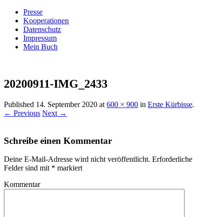
Presse
Kooperationen
Datenschutz
Impressum
Mein Buch
Live – Eat – Decorate
Villa König
20200911-IMG_2433
Published
14. September 2020
at
600 × 900
in
Erste Kürbisse
.
← Previous
Next →
Schreibe einen Kommentar
Deine E-Mail-Adresse wird nicht veröffentlicht.
Erforderliche
Felder sind mit
*
markiert
Kommentar