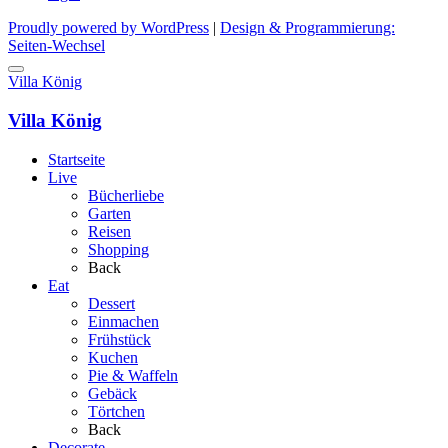
Proudly powered by WordPress
|
Design & Programmierung:
Seiten-Wechsel
Villa König
Villa König
Startseite
Live
Bücherliebe
Garten
Reisen
Shopping
Back
Eat
Dessert
Einmachen
Frühstück
Kuchen
Pie & Waffeln
Gebäck
Törtchen
Back
Decorate