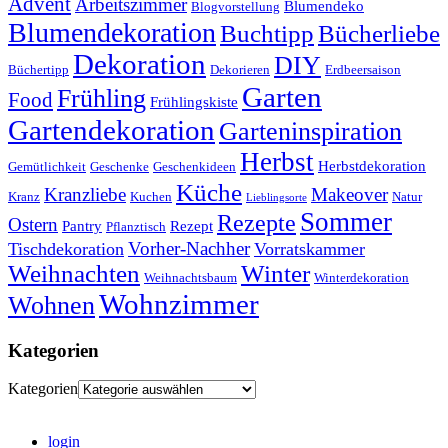
Advent
Arbeitszimmer
Blumendeko
Blogvorstellung
Blumendekoration
Buchtipp
Bücherliebe
Dekoration
DIY
Büchertipp
Dekorieren
Erdbeersaison
Garten
Frühling
Food
Frühlingskiste
Gartendekoration
Garteninspiration
Herbst
Herbstdekoration
Gemütlichkeit
Geschenke
Geschenkideen
Küche
Kranzliebe
Makeover
Kranz
Kuchen
Natur
Lieblingsorte
Sommer
Rezepte
Ostern
Pantry
Rezept
Pflanztisch
Vorher-Nachher
Tischdekoration
Vorratskammer
Weihnachten
Winter
Weihnachtsbaum
Winterdekoration
Wohnzimmer
Wohnen
Kategorien
Kategorien
login