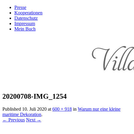
Presse
Kooperationen
Datenschutz
Impressum
Mein Buch
Live – Eat – Decorate
Villa König
20200708-IMG_1254
Published
10. Juli 2020
at
600 × 918
in
Warum nur eine kleine
maritime Dekoration
.
← Previous
Next →