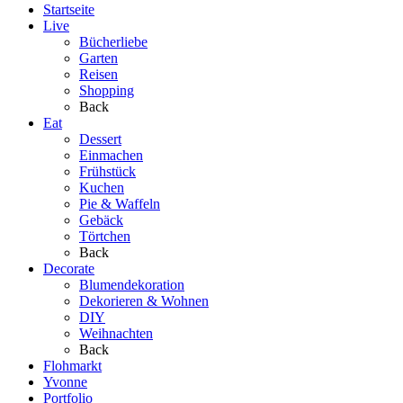
Startseite
Live
Bücherliebe
Garten
Reisen
Shopping
Back
Eat
Dessert
Einmachen
Frühstück
Kuchen
Pie & Waffeln
Gebäck
Törtchen
Back
Decorate
Blumendekoration
Dekorieren & Wohnen
DIY
Weihnachten
Back
Flohmarkt
Yvonne
Portfolio