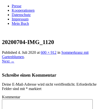
Presse
Kooperationen
Datenschutz
Impressum
Mein Buch
Live – Eat – Decorate
Villa König
20200704-IMG_1120
Published
4. Juli 2020
at
600 × 912
in
Sommerkranz mit
Gartenblumen
.
Next →
Schreibe einen Kommentar
Deine E-Mail-Adresse wird nicht veröffentlicht.
Erforderliche
Felder sind mit
*
markiert
Kommentar