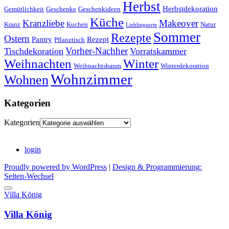
Herbst
Herbstdekoration
Gemütlichkeit
Geschenke
Geschenkideen
Küche
Kranzliebe
Makeover
Kranz
Kuchen
Natur
Lieblingsorte
Sommer
Rezepte
Ostern
Pantry
Rezept
Pflanztisch
Vorher-Nachher
Tischdekoration
Vorratskammer
Weihnachten
Winter
Weihnachtsbaum
Winterdekoration
Wohnzimmer
Wohnen
Kategorien
Kategorien
login
Proudly powered by WordPress
|
Design & Programmierung:
Seiten-Wechsel
Villa König
Villa König