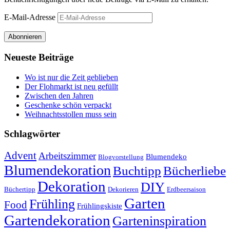
E-Mail-Adresse
Abonnieren
Neueste Beiträge
Wo ist nur die Zeit geblieben
Der Flohmarkt ist neu gefüllt
Zwischen den Jahren
Geschenke schön verpackt
Weihnachtsstollen muss sein
Schlagwörter
Advent
Arbeitszimmer
Blumendeko
Blogvorstellung
Blumendekoration
Buchtipp
Bücherliebe
Dekoration
DIY
Büchertipp
Dekorieren
Erdbeersaison
Garten
Frühling
Food
Frühlingskiste
Gartendekoration
Garteninspiration