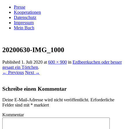
Presse
Kooperationen
Datenschutz
Impressum
Mein Buch
Live – Eat – Decorate
Villa König
20200630-IMG_1000
Published
1. Juli 2020
at
600 × 900
in
Erdbeerkuchen oder besser
gesagt ein Törtchen
.
← Previous
Next →
Schreibe einen Kommentar
Deine E-Mail-Adresse wird nicht veröffentlicht.
Erforderliche
Felder sind mit
*
markiert
Kommentar