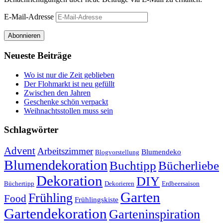
E-Mail-Adresse
Abonnieren
Neueste Beiträge
Wo ist nur die Zeit geblieben
Der Flohmarkt ist neu gefüllt
Zwischen den Jahren
Geschenke schön verpackt
Weihnachtsstollen muss sein
Schlagwörter
Advent
Arbeitszimmer
Blumendeko
Blogvorstellung
Blumendekoration
Buchtipp
Bücherliebe
Dekoration
DIY
Büchertipp
Dekorieren
Erdbeersaison
Garten
Frühling
Food
Frühlingskiste
Gartendekoration
Garteninspiration