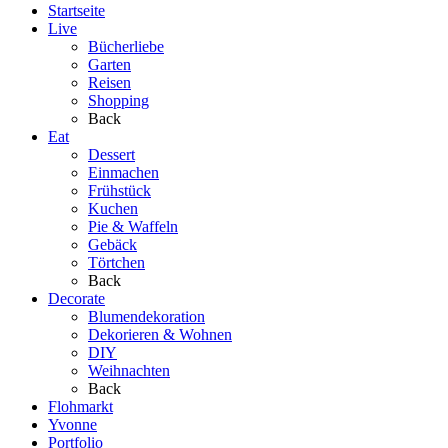
Startseite
Live
Bücherliebe
Garten
Reisen
Shopping
Back
Eat
Dessert
Einmachen
Frühstück
Kuchen
Pie & Waffeln
Gebäck
Törtchen
Back
Decorate
Blumendekoration
Dekorieren & Wohnen
DIY
Weihnachten
Back
Flohmarkt
Yvonne
Portfolio