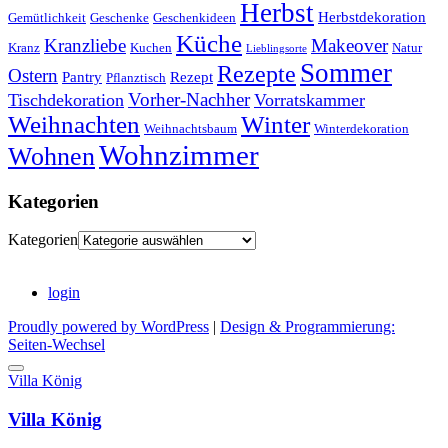
Herbst
Herbstdekoration
Gemütlichkeit
Geschenke
Geschenkideen
Küche
Kranzliebe
Makeover
Kranz
Kuchen
Natur
Lieblingsorte
Sommer
Rezepte
Ostern
Pantry
Rezept
Pflanztisch
Vorher-Nachher
Tischdekoration
Vorratskammer
Weihnachten
Winter
Weihnachtsbaum
Winterdekoration
Wohnzimmer
Wohnen
Kategorien
Kategorien
login
Proudly powered by WordPress
|
Design & Programmierung:
Seiten-Wechsel
Villa König
Villa König