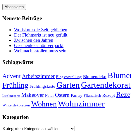
Abonnieren
Neueste Beiträge
Wo ist nur die Zeit geblieben
Der Flohmarkt ist neu gefüllt
Zwischen den Jahren
Geschenke schön verpackt
Weihnachtsstollen muss sein
Schlagwörter
Blumen
Advent
Arbeitszimmer
Blumendeko
Blogvorstellung
Garten
Gartendekorat
Frühling
Frühlingskiste
Reze
Makeover
Ostern
Pantry
Rezept
Natur
Pflanztisch
Lieblingsorte
Wohnzimmer
Wohnen
Winterdekoration
Kategorien
Kategorien