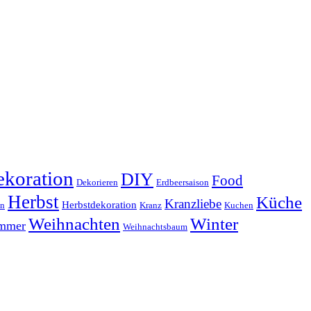
koration
DIY
Food
Dekorieren
Erdbeersaison
Herbst
Küche
Kranzliebe
Herbstdekoration
en
Kranz
Kuchen
Weihnachten
Winter
ammer
Weihnachtsbaum