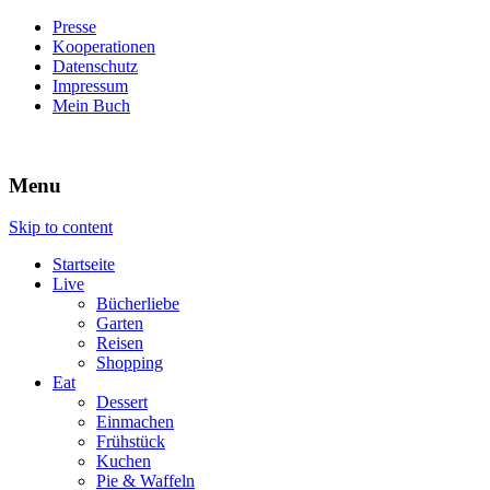
Presse
Kooperationen
Datenschutz
Impressum
Mein Buch
Live – Eat – Decorate
Villa König
Menu
Skip to content
Startseite
Live
Bücherliebe
Garten
Reisen
Shopping
Eat
Dessert
Einmachen
Frühstück
Kuchen
Pie & Waffeln