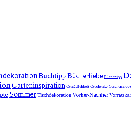
dekoration
De
Buchtipp
Bücherliebe
Büchertipp
ion
Garteninspiration
Gemütlichkeit
Geschenke
Geschenkide
Sommer
pte
Vorher-Nachher
Tischdekoration
Vorratsk