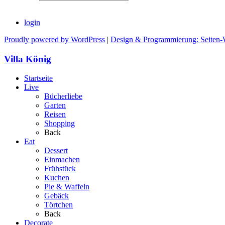
login
Proudly powered by WordPress
|
Design & Programmierung: Seiten-
Villa König
Startseite
Live
Bücherliebe
Garten
Reisen
Shopping
Back
Eat
Dessert
Einmachen
Frühstück
Kuchen
Pie & Waffeln
Gebäck
Törtchen
Back
Decorate