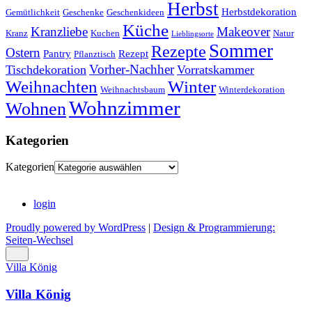
Herbst
Herbstdekoration
Gemütlichkeit
Geschenke
Geschenkideen
Küche
Kranzliebe
Makeover
Kranz
Kuchen
Natur
Lieblingsorte
Sommer
Rezepte
Ostern
Pantry
Rezept
Pflanztisch
Vorher-Nachher
Tischdekoration
Vorratskammer
Weihnachten
Winter
Weihnachtsbaum
Winterdekoration
Wohnzimmer
Wohnen
Kategorien
Kategorien
login
Proudly powered by WordPress
|
Design & Programmierung:
Seiten-Wechsel
Villa König
Villa König