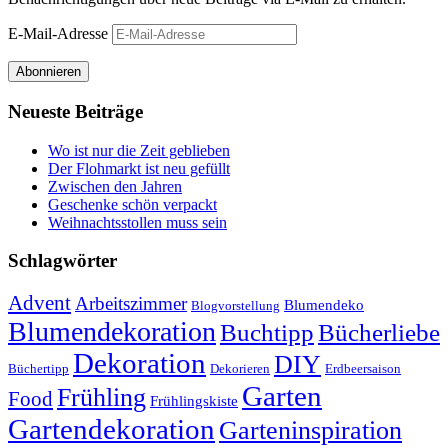
E-Mail-Adresse
Abonnieren
Neueste Beiträge
Wo ist nur die Zeit geblieben
Der Flohmarkt ist neu gefüllt
Zwischen den Jahren
Geschenke schön verpackt
Weihnachtsstollen muss sein
Schlagwörter
Advent
Arbeitszimmer
Blumendeko
Blogvorstellung
Blumendekoration
Buchtipp
Bücherliebe
Dekoration
DIY
Büchertipp
Dekorieren
Erdbeersaison
Garten
Frühling
Food
Frühlingskiste
Gartendekoration
Garteninspiration