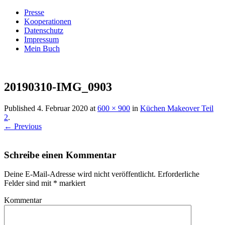
Presse
Kooperationen
Datenschutz
Impressum
Mein Buch
Live – Eat – Decorate
Villa König
20190310-IMG_0903
Published
4. Februar 2020
at
600 × 900
in
Küchen Makeover Teil
2
.
← Previous
Schreibe einen Kommentar
Deine E-Mail-Adresse wird nicht veröffentlicht.
Erforderliche
Felder sind mit
*
markiert
Kommentar