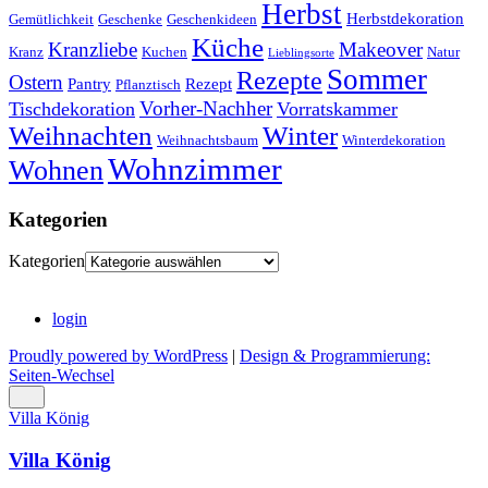
Herbst
Herbstdekoration
Gemütlichkeit
Geschenke
Geschenkideen
Küche
Kranzliebe
Makeover
Kranz
Kuchen
Natur
Lieblingsorte
Sommer
Rezepte
Ostern
Pantry
Rezept
Pflanztisch
Vorher-Nachher
Tischdekoration
Vorratskammer
Weihnachten
Winter
Weihnachtsbaum
Winterdekoration
Wohnzimmer
Wohnen
Kategorien
Kategorien
login
Proudly powered by WordPress
|
Design & Programmierung:
Seiten-Wechsel
Villa König
Villa König