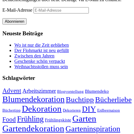
E-Mail-Adresse
Abonnieren
Neueste Beiträge
Wo ist nur die Zeit geblieben
Der Flohmarkt ist neu gefüllt
Zwischen den Jahren
Geschenke schön verpackt
Weihnachtsstollen muss sein
Schlagwörter
Advent
Arbeitszimmer
Blumendeko
Blogvorstellung
Blumendekoration
Buchtipp
Bücherliebe
Dekoration
DIY
Büchertipp
Dekorieren
Erdbeersaison
Garten
Frühling
Food
Frühlingskiste
Gartendekoration
Garteninspiration