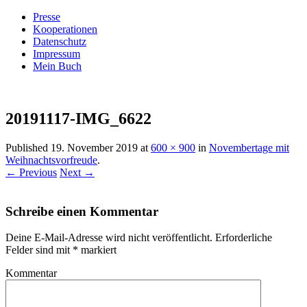
Presse
Kooperationen
Datenschutz
Impressum
Mein Buch
Live – Eat – Decorate
Villa König
20191117-IMG_6622
Published
19. November 2019
at
600 × 900
in
Novembertage mit
Weihnachtsvorfreude
.
← Previous
Next →
Schreibe einen Kommentar
Deine E-Mail-Adresse wird nicht veröffentlicht.
Erforderliche
Felder sind mit
*
markiert
Kommentar