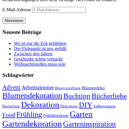
E-Mail-Adresse
Abonnieren
Neueste Beiträge
Wo ist nur die Zeit geblieben
Der Flohmarkt ist neu gefüllt
Zwischen den Jahren
Geschenke schön verpackt
Weihnachtsstollen muss sein
Schlagwörter
Advent
Arbeitszimmer
Blumendeko
Blogvorstellung
Blumendekoration
Buchtipp
Bücherliebe
Dekoration
DIY
Büchertipp
Dekorieren
Erdbeersaison
Garten
Frühling
Food
Frühlingskiste
Gartendekoration
Garteninspiration