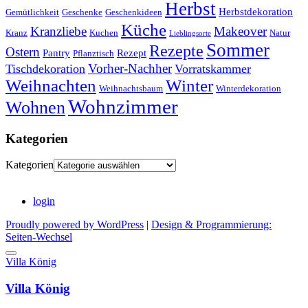
Herbst
Herbstdekoration
Gemütlichkeit
Geschenke
Geschenkideen
Küche
Kranzliebe
Makeover
Kranz
Kuchen
Natur
Lieblingsorte
Sommer
Rezepte
Ostern
Pantry
Rezept
Pflanztisch
Vorher-Nachher
Tischdekoration
Vorratskammer
Weihnachten
Winter
Weihnachtsbaum
Winterdekoration
Wohnzimmer
Wohnen
Kategorien
Kategorien
login
Proudly powered by WordPress
|
Design & Programmierung:
Seiten-Wechsel
Villa König
Villa König