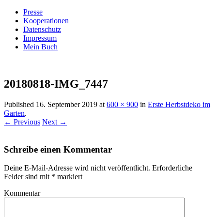
Presse
Kooperationen
Datenschutz
Impressum
Mein Buch
Live – Eat – Decorate
Villa König
20180818-IMG_7447
Published
16. September 2019
at
600 × 900
in
Erste Herbstdeko im
Garten
.
← Previous
Next →
Schreibe einen Kommentar
Deine E-Mail-Adresse wird nicht veröffentlicht.
Erforderliche
Felder sind mit
*
markiert
Kommentar