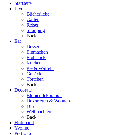
Startseite
Live
Bücherliebe
Garten
Reisen
Shopping
Back
Eat
Dessert
Einmachen
Frühstück
Kuchen
Pie & Waffeln
Gebäck
Törtchen
Back
Decorate
Blumendekoration
Dekorieren & Wohnen
DIY
Weihnachten
Back
Flohmarkt
Yvonne
Portfolio