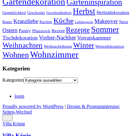
Gartendekoration
Garteninspiration
Herbst
Herbstdekoration
Gemütlichkeit
Geschenke
Geschenkideen
Küche
Kranzliebe
Makeover
Kranz
Kuchen
Natur
Lieblingsorte
Sommer
Rezepte
Ostern
Pantry
Rezept
Pflanztisch
Vorher-Nachher
Tischdekoration
Vorratskammer
Weihnachten
Winter
Weihnachtsbaum
Winterdekoration
Wohnzimmer
Wohnen
Kategorien
Kategorien
login
Proudly powered by WordPress
|
Design & Programmierung:
Seiten-Wechsel
Villa König
Villa König