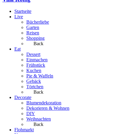
Startseite
Live
Bücherliebe
Garten
Reisen
Shopping
Back
Eat
Dessert
Einmachen
Frühstück
Kuchen
Pie & Waffeln
Gebäck
Törtchen
Back
Decorate
Blumendekoration
Dekorieren & Wohnen
DIY
Weihnachten
Back
Flohmarkt