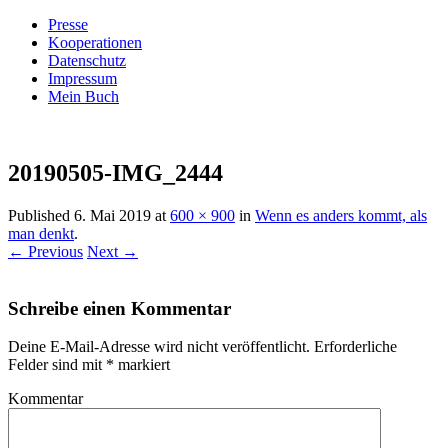
Presse
Kooperationen
Datenschutz
Impressum
Mein Buch
Live – Eat – Decorate
Villa König
20190505-IMG_2444
Published
6. Mai 2019
at
600 × 900
in
Wenn es anders kommt, als
man denkt
.
← Previous
Next →
Schreibe einen Kommentar
Deine E-Mail-Adresse wird nicht veröffentlicht.
Erforderliche
Felder sind mit
*
markiert
Kommentar