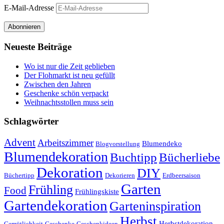
E-Mail-Adresse
Abonnieren
Neueste Beiträge
Wo ist nur die Zeit geblieben
Der Flohmarkt ist neu gefüllt
Zwischen den Jahren
Geschenke schön verpackt
Weihnachtsstollen muss sein
Schlagwörter
Advent
Arbeitszimmer
Blumendeko
Blogvorstellung
Blumendekoration
Buchtipp
Bücherliebe
Dekoration
DIY
Büchertipp
Dekorieren
Erdbeersaison
Garten
Frühling
Food
Frühlingskiste
Gartendekoration
Garteninspiration
Herbst
Herbstdekoration
Gemütlichkeit
Geschenke
Geschenkideen