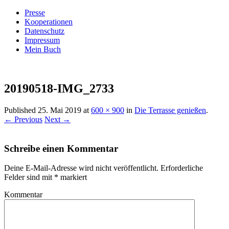
Presse
Kooperationen
Datenschutz
Impressum
Mein Buch
Live – Eat – Decorate
Villa König
20190518-IMG_2733
Published
25. Mai 2019
at
600 × 900
in
Die Terrasse genießen
.
← Previous
Next →
Schreibe einen Kommentar
Deine E-Mail-Adresse wird nicht veröffentlicht.
Erforderliche
Felder sind mit
*
markiert
Kommentar