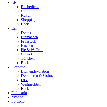
Live
Bücherliebe
Garten
Reisen
Shopping
Back
Eat
Dessert
Einmachen
Frühstück
Kuchen
Pie & Waffeln
Gebäck
Törtchen
Back
Decorate
Blumendekoration
Dekorieren & Wohnen
DIY
Weihnachten
Back
Flohmarkt
Yvonne
Portfolio