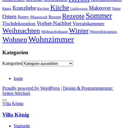
Küche
Kranzliebe
Makeover
Kranz
Kuchen
Natur
Lieblingsorte
Sommer
Rezepte
Ostern
Pantry
Rezept
Pflanztisch
Vorher-Nachher
Tischdekoration
Vorratskammer
Weihnachten
Winter
Weihnachtsbaum
Winterdekoration
Wohnzimmer
Wohnen
Kategorien
Kategorien
login
Proudly powered by WordPress
|
Design & Programmierung:
Seiten-Wechsel
Villa König
Villa König
Startseite