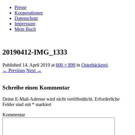
Presse
Kooperationen
Datenschutz
Impressum
Mein Buch
Live – Eat – Decorate
Villa König
20190412-IMG_1333
Published
14. April 2019
at
600 × 899
in
Osterbäckerei
.
← Previous
Next →
Schreibe einen Kommentar
Deine E-Mail-Adresse wird nicht veröffentlicht.
Erforderliche
Felder sind mit
*
markiert
Kommentar