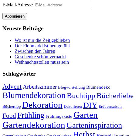
E-Mail-Adresse
Abonnieren
Neueste Beiträge
Wo ist nur die Zeit geblieben
Der Flohmarkt ist neu gefüllt
Zwischen den Jahren
Geschenke schön verpackt
Weihnachtsstollen muss sein
Schlagwörter
Advent
Arbeitszimmer
Blumendeko
Blogvorstellung
Blumendekoration
Buchtipp
Bücherliebe
Dekoration
DIY
Büchertipp
Dekorieren
Erdbeersaison
Garten
Frühling
Food
Frühlingskiste
Gartendekoration
Garteninspiration
Herbst
Herbstdekoration
Gemütlichkeit
Geschenke
Geschenkideen