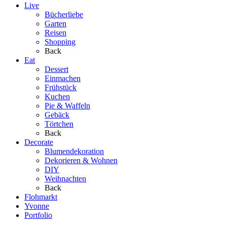
Live
Bücherliebe
Garten
Reisen
Shopping
Back
Eat
Dessert
Einmachen
Frühstück
Kuchen
Pie & Waffeln
Gebäck
Törtchen
Back
Decorate
Blumendekoration
Dekorieren & Wohnen
DIY
Weihnachten
Back
Flohmarkt
Yvonne
Portfolio