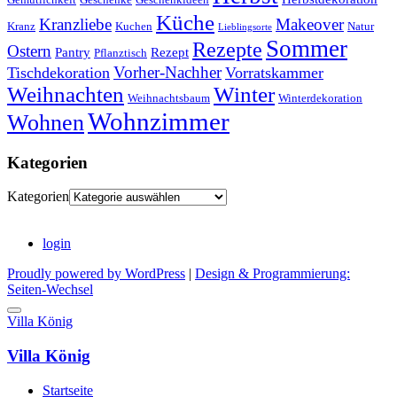
Küche
Kranzliebe
Makeover
Kranz
Kuchen
Natur
Lieblingsorte
Sommer
Rezepte
Ostern
Pantry
Rezept
Pflanztisch
Vorher-Nachher
Tischdekoration
Vorratskammer
Weihnachten
Winter
Weihnachtsbaum
Winterdekoration
Wohnzimmer
Wohnen
Kategorien
Kategorien
login
Proudly powered by WordPress
|
Design & Programmierung:
Seiten-Wechsel
Villa König
Villa König
Startseite