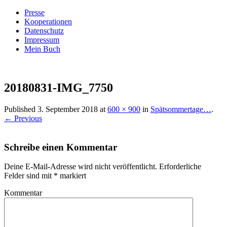
Presse
Kooperationen
Datenschutz
Impressum
Mein Buch
Live – Eat – Decorate
Villa König
20180831-IMG_7750
Published
3. September 2018
at
600 × 900
in
Spätsommertage…
.
← Previous
Schreibe einen Kommentar
Deine E-Mail-Adresse wird nicht veröffentlicht.
Erforderliche
Felder sind mit
*
markiert
Kommentar