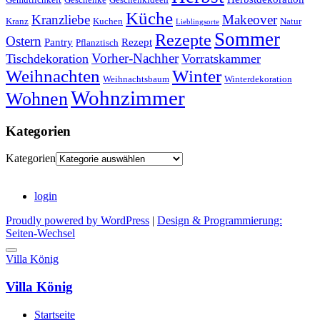
Küche
Kranzliebe
Makeover
Kranz
Kuchen
Natur
Lieblingsorte
Sommer
Rezepte
Ostern
Pantry
Rezept
Pflanztisch
Vorher-Nachher
Tischdekoration
Vorratskammer
Weihnachten
Winter
Weihnachtsbaum
Winterdekoration
Wohnzimmer
Wohnen
Kategorien
Kategorien
login
Proudly powered by WordPress
|
Design & Programmierung:
Seiten-Wechsel
Villa König
Villa König
Startseite