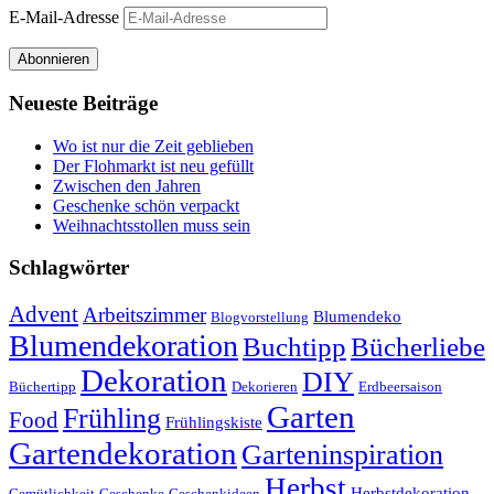
E-Mail-Adresse
Abonnieren
Neueste Beiträge
Wo ist nur die Zeit geblieben
Der Flohmarkt ist neu gefüllt
Zwischen den Jahren
Geschenke schön verpackt
Weihnachtsstollen muss sein
Schlagwörter
Advent
Arbeitszimmer
Blumendeko
Blogvorstellung
Blumendekoration
Buchtipp
Bücherliebe
Dekoration
DIY
Büchertipp
Dekorieren
Erdbeersaison
Garten
Frühling
Food
Frühlingskiste
Gartendekoration
Garteninspiration
Herbst
Herbstdekoration
Gemütlichkeit
Geschenke
Geschenkideen