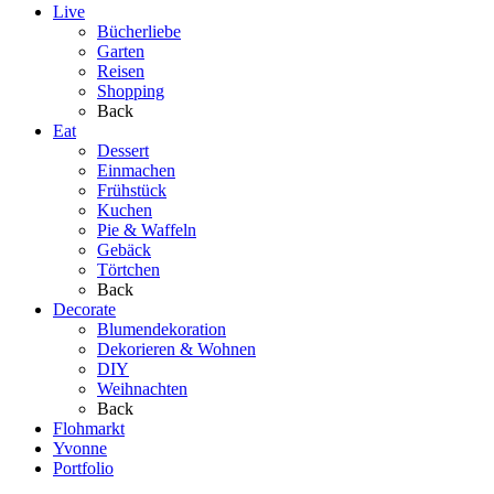
Live
Bücherliebe
Garten
Reisen
Shopping
Back
Eat
Dessert
Einmachen
Frühstück
Kuchen
Pie & Waffeln
Gebäck
Törtchen
Back
Decorate
Blumendekoration
Dekorieren & Wohnen
DIY
Weihnachten
Back
Flohmarkt
Yvonne
Portfolio