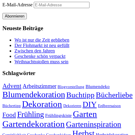
E-Mail-Adresse
Abonnieren
Neueste Beiträge
Wo ist nur die Zeit geblieben
Der Flohmarkt ist neu gefüllt
Zwischen den Jahren
Geschenke schön verpackt
Weihnachtsstollen muss sein
Schlagwörter
Advent
Arbeitszimmer
Blumendeko
Blogvorstellung
Blumendekoration
Buchtipp
Bücherliebe
Dekoration
DIY
Büchertipp
Dekorieren
Erdbeersaison
Garten
Frühling
Food
Frühlingskiste
Gartendekoration
Garteninspiration
Herbst
Herbstdekoration
Gemütlichkeit
Geschenke
Geschenkideen