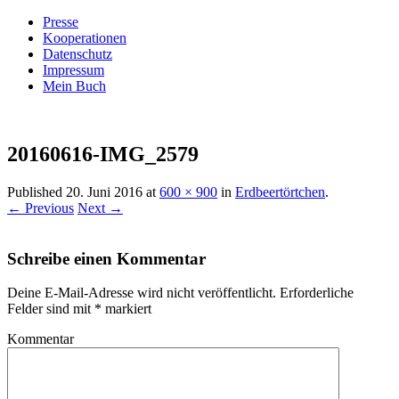
Presse
Kooperationen
Datenschutz
Impressum
Mein Buch
Live – Eat – Decorate
Villa König
20160616-IMG_2579
Published
20. Juni 2016
at
600 × 900
in
Erdbeertörtchen
.
← Previous
Next →
Schreibe einen Kommentar
Deine E-Mail-Adresse wird nicht veröffentlicht.
Erforderliche
Felder sind mit
*
markiert
Kommentar