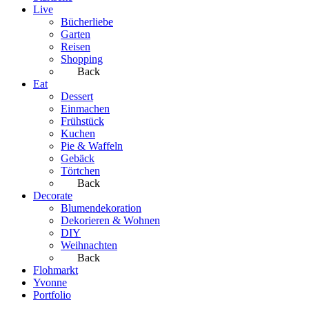
Live
Bücherliebe
Garten
Reisen
Shopping
Back
Eat
Dessert
Einmachen
Frühstück
Kuchen
Pie & Waffeln
Gebäck
Törtchen
Back
Decorate
Blumendekoration
Dekorieren & Wohnen
DIY
Weihnachten
Back
Flohmarkt
Yvonne
Portfolio