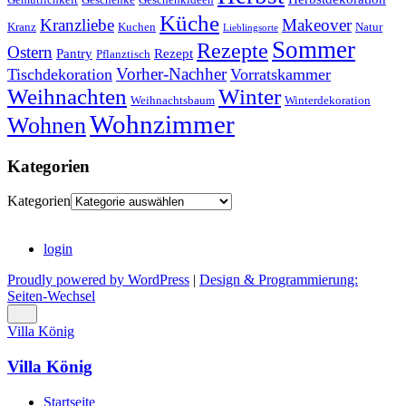
Küche
Kranzliebe
Makeover
Kranz
Kuchen
Natur
Lieblingsorte
Sommer
Rezepte
Ostern
Pantry
Rezept
Pflanztisch
Vorher-Nachher
Tischdekoration
Vorratskammer
Weihnachten
Winter
Weihnachtsbaum
Winterdekoration
Wohnzimmer
Wohnen
Kategorien
Kategorien
login
Proudly powered by WordPress
|
Design & Programmierung:
Seiten-Wechsel
Villa König
Villa König
Startseite