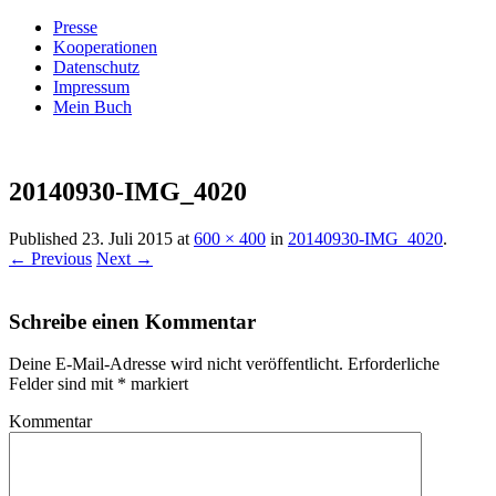
Presse
Kooperationen
Datenschutz
Impressum
Mein Buch
Live – Eat – Decorate
Villa König
20140930-IMG_4020
Published
23. Juli 2015
at
600 × 400
in
20140930-IMG_4020
.
← Previous
Next →
Schreibe einen Kommentar
Deine E-Mail-Adresse wird nicht veröffentlicht.
Erforderliche
Felder sind mit
*
markiert
Kommentar