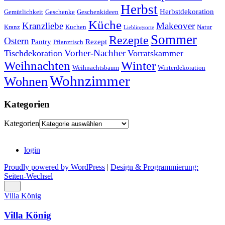
Herbst
Herbstdekoration
Gemütlichkeit
Geschenke
Geschenkideen
Küche
Kranzliebe
Makeover
Kranz
Kuchen
Natur
Lieblingsorte
Sommer
Rezepte
Ostern
Pantry
Rezept
Pflanztisch
Vorher-Nachher
Tischdekoration
Vorratskammer
Weihnachten
Winter
Weihnachtsbaum
Winterdekoration
Wohnzimmer
Wohnen
Kategorien
Kategorien
login
Proudly powered by WordPress
|
Design & Programmierung:
Seiten-Wechsel
Villa König
Villa König