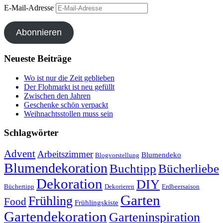
E-Mail-Adresse
Abonnieren
Neueste Beiträge
Wo ist nur die Zeit geblieben
Der Flohmarkt ist neu gefüllt
Zwischen den Jahren
Geschenke schön verpackt
Weihnachtsstollen muss sein
Schlagwörter
Advent
Arbeitszimmer
Blumendeko
Blogvorstellung
Blumendekoration
Buchtipp
Bücherliebe
Dekoration
DIY
Büchertipp
Dekorieren
Erdbeersaison
Garten
Frühling
Food
Frühlingskiste
Gartendekoration
Garteninspiration