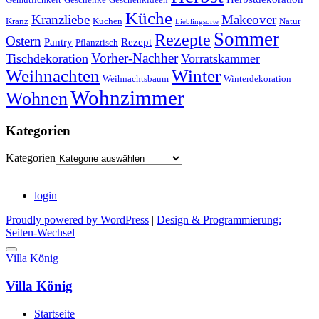
Küche
Kranzliebe
Makeover
Kranz
Kuchen
Natur
Lieblingsorte
Sommer
Rezepte
Ostern
Pantry
Rezept
Pflanztisch
Vorher-Nachher
Tischdekoration
Vorratskammer
Weihnachten
Winter
Weihnachtsbaum
Winterdekoration
Wohnzimmer
Wohnen
Kategorien
Kategorien
login
Proudly powered by WordPress
|
Design & Programmierung:
Seiten-Wechsel
Villa König
Villa König
Startseite