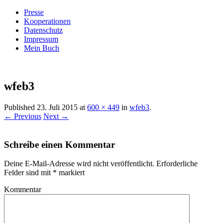
Presse
Kooperationen
Datenschutz
Impressum
Mein Buch
Live – Eat – Decorate
Villa König
wfeb3
Published
23. Juli 2015
at
600 × 449
in
wfeb3
.
← Previous
Next →
Schreibe einen Kommentar
Deine E-Mail-Adresse wird nicht veröffentlicht.
Erforderliche
Felder sind mit
*
markiert
Kommentar