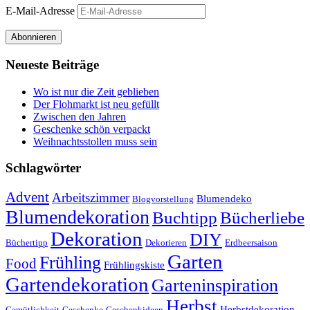
E-Mail-Adresse
Abonnieren
Neueste Beiträge
Wo ist nur die Zeit geblieben
Der Flohmarkt ist neu gefüllt
Zwischen den Jahren
Geschenke schön verpackt
Weihnachtsstollen muss sein
Schlagwörter
Advent
Arbeitszimmer
Blumendeko
Blogvorstellung
Blumendekoration
Buchtipp
Bücherliebe
Dekoration
DIY
Büchertipp
Dekorieren
Erdbeersaison
Garten
Frühling
Food
Frühlingskiste
Gartendekoration
Garteninspiration
Herbst
Herbstdekoration
Gemütlichkeit
Geschenke
Geschenkideen