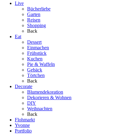
Live
Bücherliebe
Garten
Reisen
Shopping
Back
Eat
Dessert
Einmachen
Frühstück
Kuchen
Pie & Waffeln
Gebäck
Törtchen
Back
Decorate
Blumendekoration
Dekorieren & Wohnen
DIY
Weihnachten
Back
Flohmarkt
Yvonne
Portfolio