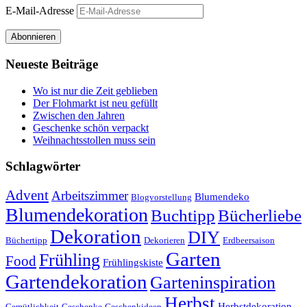
E-Mail-Adresse
Abonnieren
Neueste Beiträge
Wo ist nur die Zeit geblieben
Der Flohmarkt ist neu gefüllt
Zwischen den Jahren
Geschenke schön verpackt
Weihnachtsstollen muss sein
Schlagwörter
Advent
Arbeitszimmer
Blumendeko
Blogvorstellung
Blumendekoration
Buchtipp
Bücherliebe
Dekoration
DIY
Büchertipp
Dekorieren
Erdbeersaison
Garten
Frühling
Food
Frühlingskiste
Gartendekoration
Garteninspiration
Herbst
Herbstdekoration
Gemütlichkeit
Geschenke
Geschenkideen