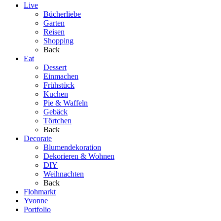
Live
Bücherliebe
Garten
Reisen
Shopping
Back
Eat
Dessert
Einmachen
Frühstück
Kuchen
Pie & Waffeln
Gebäck
Törtchen
Back
Decorate
Blumendekoration
Dekorieren & Wohnen
DIY
Weihnachten
Back
Flohmarkt
Yvonne
Portfolio