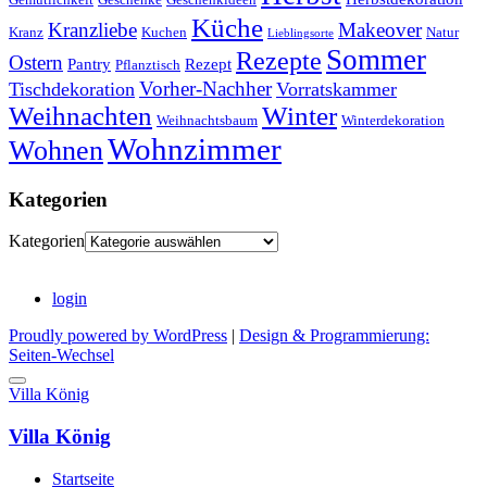
Küche
Kranzliebe
Makeover
Kranz
Kuchen
Natur
Lieblingsorte
Sommer
Rezepte
Ostern
Pantry
Rezept
Pflanztisch
Vorher-Nachher
Tischdekoration
Vorratskammer
Weihnachten
Winter
Weihnachtsbaum
Winterdekoration
Wohnzimmer
Wohnen
Kategorien
Kategorien
login
Proudly powered by WordPress
|
Design & Programmierung:
Seiten-Wechsel
Villa König
Villa König
Startseite