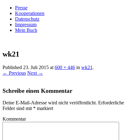
Presse
Kooperationen
Datenschutz
Impressum
Mein Buch
Live – Eat – Decorate
Villa König
wk21
Published
23. Juli 2015
at
600 × 446
in
wk21
.
← Previous
Next →
Schreibe einen Kommentar
Deine E-Mail-Adresse wird nicht veröffentlicht.
Erforderliche
Felder sind mit
*
markiert
Kommentar