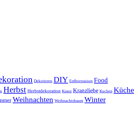
koration
DIY
Food
Dekorieren
Erdbeersaison
Herbst
Küche
Kranzliebe
Herbstdekoration
en
Kranz
Kuchen
Weihnachten
Winter
ammer
Weihnachtsbaum