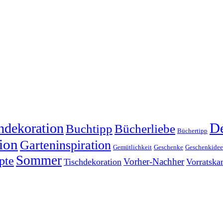
dekoration
De
Buchtipp
Bücherliebe
Büchertipp
ion
Garteninspiration
Gemütlichkeit
Geschenke
Geschenkide
Sommer
pte
Vorher-Nachher
Tischdekoration
Vorratsk