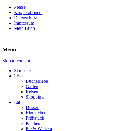
Presse
Kooperationen
Datenschutz
Impressum
Mein Buch
Live – Eat – Decorate
Villa König
Menu
Skip to content
Startseite
Live
Bücherliebe
Garten
Reisen
Shopping
Eat
Dessert
Einmachen
Frühstück
Kuchen
Pie & Waffeln