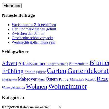
Abonnieren
Neueste Beiträge
Wo ist nur die Zeit geblieben
Der Flohmarkt ist neu gefüllt
Zwischen den Jahren
Geschenke schön verpackt
Weihnachtsstollen muss sein
Schlagwörter
Blumen
Advent
Arbeitszimmer
Blumendeko
Blogvorstellung
Garten
Gartendekorat
Frühling
Frühlingskiste
Reze
Makeover
Ostern
Pantry
Rezept
Natur
Pflanztisch
Lieblingsorte
Wohnzimmer
Wohnen
Winterdekoration
Kategorien
Kategorien