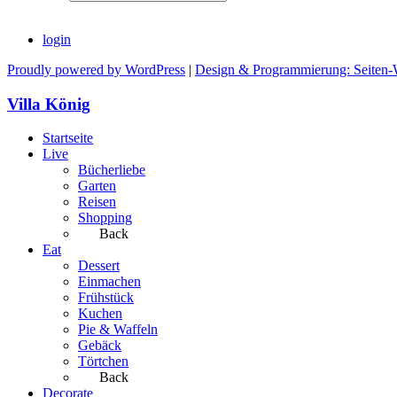
login
Proudly powered by WordPress
|
Design & Programmierung: Seiten-
Villa König
Startseite
Live
Bücherliebe
Garten
Reisen
Shopping
Back
Eat
Dessert
Einmachen
Frühstück
Kuchen
Pie & Waffeln
Gebäck
Törtchen
Back
Decorate