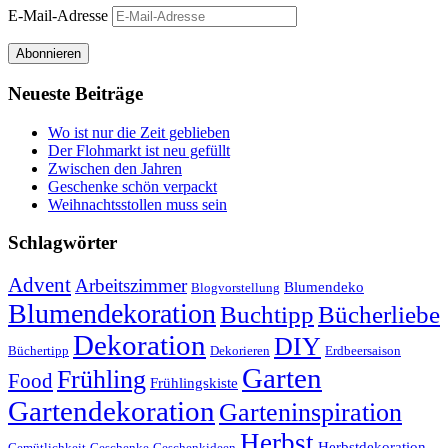
E-Mail-Adresse
Abonnieren
Neueste Beiträge
Wo ist nur die Zeit geblieben
Der Flohmarkt ist neu gefüllt
Zwischen den Jahren
Geschenke schön verpackt
Weihnachtsstollen muss sein
Schlagwörter
Advent
Arbeitszimmer
Blumendeko
Blogvorstellung
Blumendekoration
Buchtipp
Bücherliebe
Dekoration
DIY
Büchertipp
Dekorieren
Erdbeersaison
Garten
Frühling
Food
Frühlingskiste
Gartendekoration
Garteninspiration
Herbst
Herbstdekoration
Gemütlichkeit
Geschenke
Geschenkideen