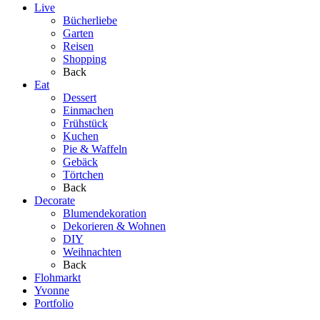
Live
Bücherliebe
Garten
Reisen
Shopping
Back
Eat
Dessert
Einmachen
Frühstück
Kuchen
Pie & Waffeln
Gebäck
Törtchen
Back
Decorate
Blumendekoration
Dekorieren & Wohnen
DIY
Weihnachten
Back
Flohmarkt
Yvonne
Portfolio