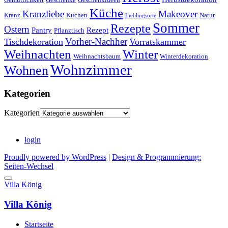
Küche
Kranzliebe
Makeover
Kranz
Kuchen
Natur
Lieblingsorte
Sommer
Rezepte
Ostern
Pantry
Rezept
Pflanztisch
Vorher-Nachher
Tischdekoration
Vorratskammer
Weihnachten
Winter
Weihnachtsbaum
Winterdekoration
Wohnzimmer
Wohnen
Kategorien
Kategorien
login
Proudly powered by WordPress
|
Design & Programmierung:
Seiten-Wechsel
Villa König
Villa König
Startseite