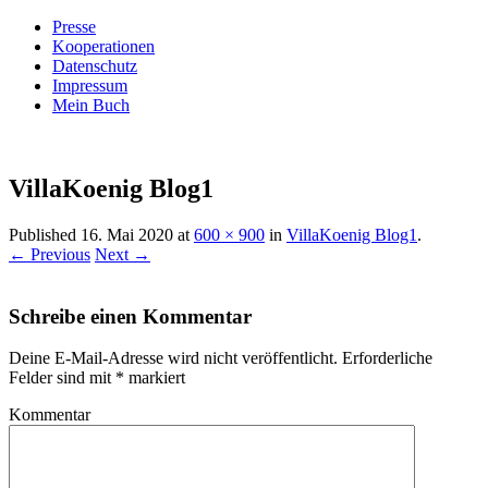
Presse
Kooperationen
Datenschutz
Impressum
Mein Buch
Live – Eat – Decorate
Villa König
VillaKoenig Blog1
Published
16. Mai 2020
at
600 × 900
in
VillaKoenig Blog1
.
← Previous
Next →
Schreibe einen Kommentar
Deine E-Mail-Adresse wird nicht veröffentlicht.
Erforderliche
Felder sind mit
*
markiert
Kommentar