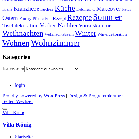
Küche
Kranzliebe
Makeover
Kranz
Kuchen
Natur
Lieblingsorte
Sommer
Rezepte
Ostern
Pantry
Rezept
Pflanztisch
Vorher-Nachher
Tischdekoration
Vorratskammer
Weihnachten
Winter
Weihnachtsbaum
Winterdekoration
Wohnzimmer
Wohnen
Kategorien
Kategorien
login
Proudly powered by WordPress
|
Design & Programmierung:
Seiten-Wechsel
Villa König
Villa König
Startseite