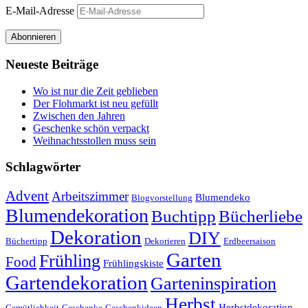
E-Mail-Adresse
Abonnieren
Neueste Beiträge
Wo ist nur die Zeit geblieben
Der Flohmarkt ist neu gefüllt
Zwischen den Jahren
Geschenke schön verpackt
Weihnachtsstollen muss sein
Schlagwörter
Advent
Arbeitszimmer
Blumendeko
Blogvorstellung
Blumendekoration
Buchtipp
Bücherliebe
Dekoration
DIY
Büchertipp
Dekorieren
Erdbeersaison
Garten
Frühling
Food
Frühlingskiste
Gartendekoration
Garteninspiration
Herbst
Herbstdekoration
Gemütlichkeit
Geschenke
Geschenkideen