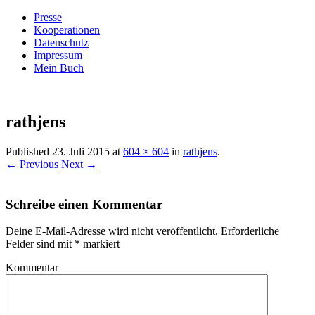
Presse
Kooperationen
Datenschutz
Impressum
Mein Buch
Live – Eat – Decorate
Villa König
rathjens
Published
23. Juli 2015
at
604 × 604
in
rathjens
.
← Previous
Next →
Schreibe einen Kommentar
Deine E-Mail-Adresse wird nicht veröffentlicht.
Erforderliche
Felder sind mit
*
markiert
Kommentar