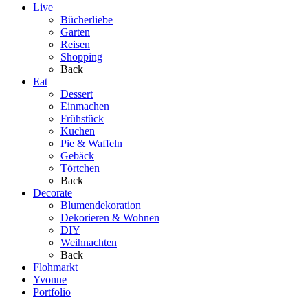
Live
Bücherliebe
Garten
Reisen
Shopping
Back
Eat
Dessert
Einmachen
Frühstück
Kuchen
Pie & Waffeln
Gebäck
Törtchen
Back
Decorate
Blumendekoration
Dekorieren & Wohnen
DIY
Weihnachten
Back
Flohmarkt
Yvonne
Portfolio