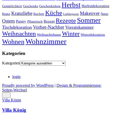
Herbst
Herbstdekoration
Gemütlichkeit
Geschenke
Geschenkideen
Küche
Kranzliebe
Makeover
Kranz
Kuchen
Natur
Lieblingsorte
Sommer
Rezepte
Ostern
Pantry
Rezept
Pflanztisch
Vorher-Nachher
Tischdekoration
Vorratskammer
Weihnachten
Winter
Weihnachtsbaum
Winterdekoration
Wohnzimmer
Wohnen
Kategorien
Kategorien
login
Proudly powered by WordPress
|
Design & Programmierung:
Seiten-Wechsel
Villa König
Villa König