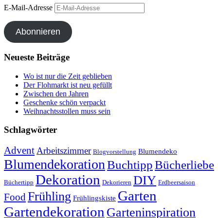
E-Mail-Adresse
Abonnieren
Neueste Beiträge
Wo ist nur die Zeit geblieben
Der Flohmarkt ist neu gefüllt
Zwischen den Jahren
Geschenke schön verpackt
Weihnachtsstollen muss sein
Schlagwörter
Advent
Arbeitszimmer
Blumendeko
Blogvorstellung
Blumendekoration
Buchtipp
Bücherliebe
Dekoration
DIY
Büchertipp
Dekorieren
Erdbeersaison
Garten
Frühling
Food
Frühlingskiste
Gartendekoration
Garteninspiration