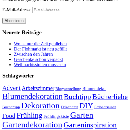
E-Mail-Adresse
Abonnieren
Neueste Beiträge
Wo ist nur die Zeit geblieben
Der Flohmarkt ist neu gefüllt
Zwischen den Jahren
Geschenke schön verpackt
Weihnachtsstollen muss sein
Schlagwörter
Advent
Arbeitszimmer
Blumendeko
Blogvorstellung
Blumendekoration
Buchtipp
Bücherliebe
Dekoration
DIY
Büchertipp
Dekorieren
Erdbeersaison
Garten
Frühling
Food
Frühlingskiste
Gartendekoration
Garteninspiration