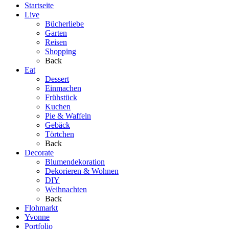
Startseite
Live
Bücherliebe
Garten
Reisen
Shopping
Back
Eat
Dessert
Einmachen
Frühstück
Kuchen
Pie & Waffeln
Gebäck
Törtchen
Back
Decorate
Blumendekoration
Dekorieren & Wohnen
DIY
Weihnachten
Back
Flohmarkt
Yvonne
Portfolio