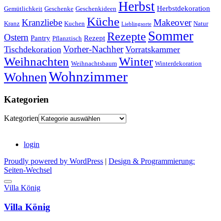
Herbst
Herbstdekoration
Gemütlichkeit
Geschenke
Geschenkideen
Küche
Kranzliebe
Makeover
Kranz
Kuchen
Natur
Lieblingsorte
Sommer
Rezepte
Ostern
Pantry
Rezept
Pflanztisch
Vorher-Nachher
Tischdekoration
Vorratskammer
Weihnachten
Winter
Weihnachtsbaum
Winterdekoration
Wohnzimmer
Wohnen
Kategorien
Kategorien
login
Proudly powered by WordPress
|
Design & Programmierung:
Seiten-Wechsel
Villa König
Villa König