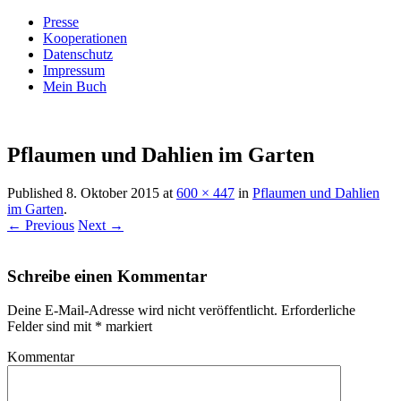
Presse
Kooperationen
Datenschutz
Impressum
Mein Buch
Live – Eat – Decorate
Villa König
Pflaumen und Dahlien im Garten
Published
8. Oktober 2015
at
600 × 447
in
Pflaumen und Dahlien
im Garten
.
← Previous
Next →
Schreibe einen Kommentar
Deine E-Mail-Adresse wird nicht veröffentlicht.
Erforderliche
Felder sind mit
*
markiert
Kommentar