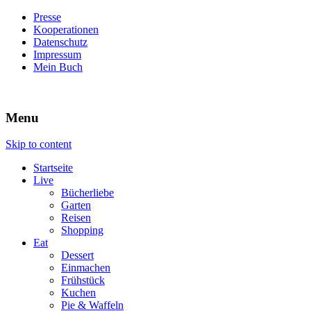
Presse
Kooperationen
Datenschutz
Impressum
Mein Buch
Live – Eat – Decorate
Villa König
Menu
Skip to content
Startseite
Live
Bücherliebe
Garten
Reisen
Shopping
Eat
Dessert
Einmachen
Frühstück
Kuchen
Pie & Waffeln