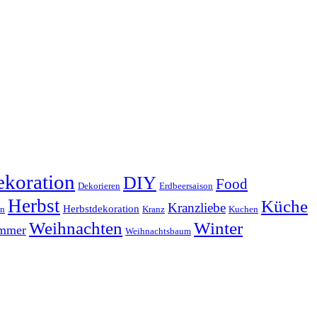
koration
DIY
Food
Dekorieren
Erdbeersaison
Herbst
Küche
Kranzliebe
Herbstdekoration
en
Kranz
Kuchen
Weihnachten
Winter
ammer
Weihnachtsbaum