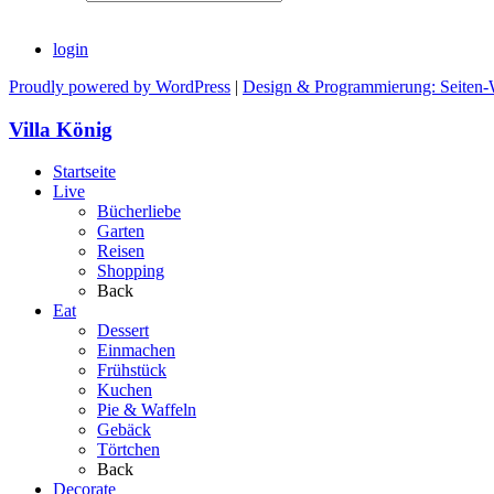
login
Proudly powered by WordPress
|
Design & Programmierung: Seiten-
Villa König
Startseite
Live
Bücherliebe
Garten
Reisen
Shopping
Back
Eat
Dessert
Einmachen
Frühstück
Kuchen
Pie & Waffeln
Gebäck
Törtchen
Back
Decorate