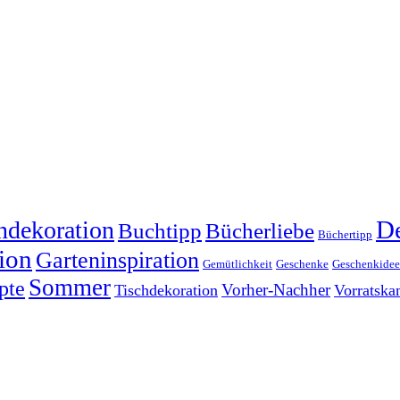
dekoration
De
Buchtipp
Bücherliebe
Büchertipp
ion
Garteninspiration
Gemütlichkeit
Geschenke
Geschenkide
Sommer
pte
Vorher-Nachher
Tischdekoration
Vorratsk