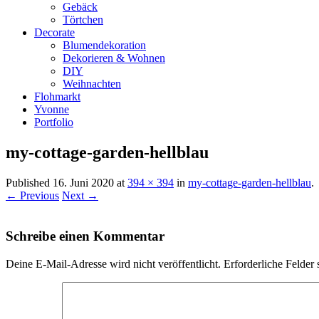
Gebäck
Törtchen
Decorate
Blumendekoration
Dekorieren & Wohnen
DIY
Weihnachten
Flohmarkt
Yvonne
Portfolio
my-cottage-garden-hellblau
Published
16. Juni 2020
at
394 × 394
in
my-cottage-garden-hellblau
.
← Previous
Next →
Schreibe einen Kommentar
Deine E-Mail-Adresse wird nicht veröffentlicht.
Erforderliche Felder 