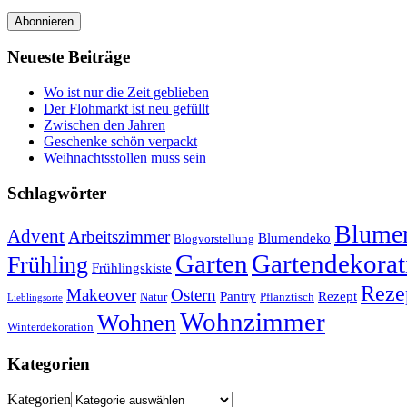
Abonnieren
Neueste Beiträge
Wo ist nur die Zeit geblieben
Der Flohmarkt ist neu gefüllt
Zwischen den Jahren
Geschenke schön verpackt
Weihnachtsstollen muss sein
Schlagwörter
Blumen
Advent
Arbeitszimmer
Blumendeko
Blogvorstellung
Garten
Gartendekorat
Frühling
Frühlingskiste
Reze
Makeover
Ostern
Pantry
Rezept
Natur
Pflanztisch
Lieblingsorte
Wohnzimmer
Wohnen
Winterdekoration
Kategorien
Kategorien