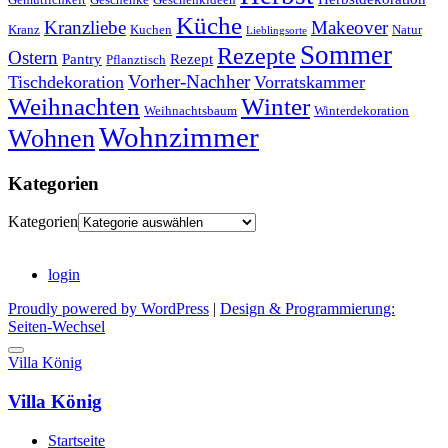
Küche
Kranzliebe
Makeover
Kranz
Kuchen
Natur
Lieblingsorte
Sommer
Rezepte
Ostern
Pantry
Rezept
Pflanztisch
Vorher-Nachher
Tischdekoration
Vorratskammer
Weihnachten
Winter
Weihnachtsbaum
Winterdekoration
Wohnzimmer
Wohnen
Kategorien
Kategorien
login
Proudly powered by WordPress
|
Design & Programmierung:
Seiten-Wechsel
Villa König
Villa König
Startseite