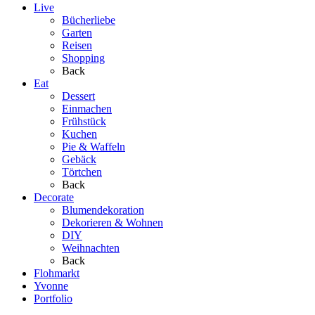
Live
Bücherliebe
Garten
Reisen
Shopping
Back
Eat
Dessert
Einmachen
Frühstück
Kuchen
Pie & Waffeln
Gebäck
Törtchen
Back
Decorate
Blumendekoration
Dekorieren & Wohnen
DIY
Weihnachten
Back
Flohmarkt
Yvonne
Portfolio