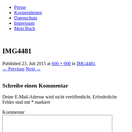
Presse
Kooperationen
Datenschutz
Impressum
Mein Buch
Live – Eat – Decorate
Villa König
IMG4481
Published
23. Juli 2015
at
600 × 900
in
IMG4481
.
← Previous
Next →
Schreibe einen Kommentar
Deine E-Mail-Adresse wird nicht veröffentlicht.
Erforderliche
Felder sind mit
*
markiert
Kommentar