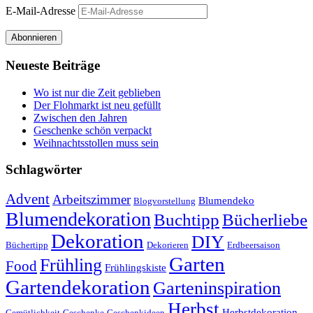
E-Mail-Adresse
Abonnieren
Neueste Beiträge
Wo ist nur die Zeit geblieben
Der Flohmarkt ist neu gefüllt
Zwischen den Jahren
Geschenke schön verpackt
Weihnachtsstollen muss sein
Schlagwörter
Advent
Arbeitszimmer
Blumendeko
Blogvorstellung
Blumendekoration
Buchtipp
Bücherliebe
Dekoration
DIY
Büchertipp
Dekorieren
Erdbeersaison
Garten
Frühling
Food
Frühlingskiste
Gartendekoration
Garteninspiration
Herbst
Herbstdekoration
Gemütlichkeit
Geschenke
Geschenkideen