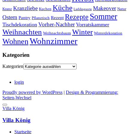
Küche
Kranzliebe
Makeover
Kranz
Kuchen
Natur
Lieblingsorte
Sommer
Rezepte
Ostern
Pantry
Rezept
Pflanztisch
Vorher-Nachher
Tischdekoration
Vorratskammer
Weihnachten
Winter
Weihnachtsbaum
Winterdekoration
Wohnzimmer
Wohnen
Kategorien
Kategorien
login
Proudly powered by WordPress
|
Design & Programmierung:
Seiten-Wechsel
Villa König
Villa König
Startseite