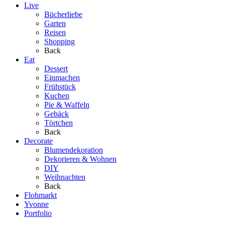
Live
Bücherliebe
Garten
Reisen
Shopping
Back
Eat
Dessert
Einmachen
Frühstück
Kuchen
Pie & Waffeln
Gebäck
Törtchen
Back
Decorate
Blumendekoration
Dekorieren & Wohnen
DIY
Weihnachten
Back
Flohmarkt
Yvonne
Portfolio