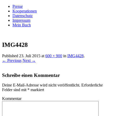
Presse
Kooperationen
Datenschutz
Impressum
Mein Buch
Live – Eat – Decorate
Villa König
IMG4428
Published
23. Juli 2015
at
600 × 900
in
IMG4428
.
← Previous
Next →
Schreibe einen Kommentar
Deine E-Mail-Adresse wird nicht veröffentlicht.
Erforderliche
Felder sind mit
*
markiert
Kommentar