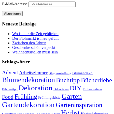
E-Mail-Adresse
Abonnieren
Neueste Beiträge
Wo ist nur die Zeit geblieben
Der Flohmarkt ist neu gefüllt
Zwischen den Jahren
Geschenke schön verpackt
Weihnachtsstollen muss sein
Schlagwörter
Advent
Arbeitszimmer
Blumendeko
Blogvorstellung
Blumendekoration
Buchtipp
Bücherliebe
Dekoration
DIY
Büchertipp
Dekorieren
Erdbeersaison
Garten
Frühling
Food
Frühlingskiste
Gartendekoration
Garteninspiration
Herbst
Herbstdekoration
Gemütlichkeit
Geschenke
Geschenkideen