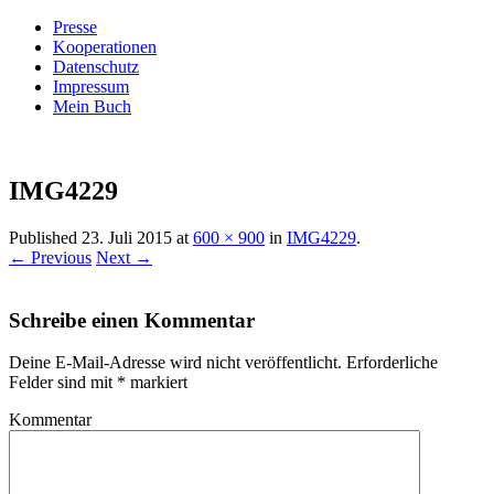
Presse
Kooperationen
Datenschutz
Impressum
Mein Buch
Live – Eat – Decorate
Villa König
IMG4229
Published
23. Juli 2015
at
600 × 900
in
IMG4229
.
← Previous
Next →
Schreibe einen Kommentar
Deine E-Mail-Adresse wird nicht veröffentlicht.
Erforderliche
Felder sind mit
*
markiert
Kommentar