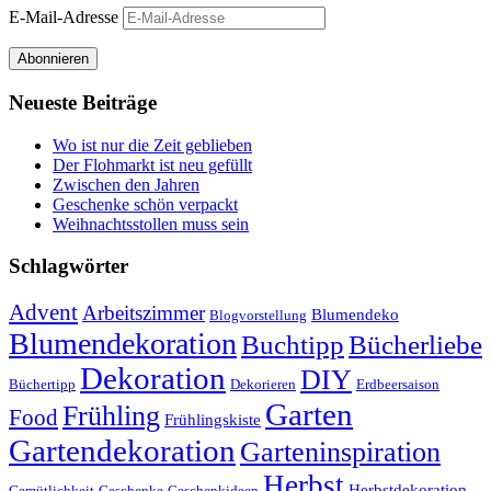
E-Mail-Adresse
Abonnieren
Neueste Beiträge
Wo ist nur die Zeit geblieben
Der Flohmarkt ist neu gefüllt
Zwischen den Jahren
Geschenke schön verpackt
Weihnachtsstollen muss sein
Schlagwörter
Advent
Arbeitszimmer
Blumendeko
Blogvorstellung
Blumendekoration
Buchtipp
Bücherliebe
Dekoration
DIY
Büchertipp
Dekorieren
Erdbeersaison
Garten
Frühling
Food
Frühlingskiste
Gartendekoration
Garteninspiration
Herbst
Herbstdekoration
Gemütlichkeit
Geschenke
Geschenkideen