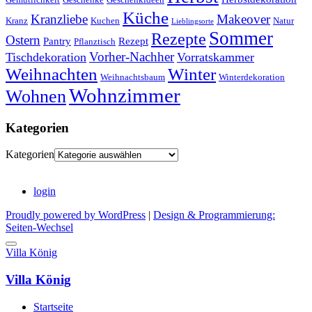
Küche
Kranzliebe
Makeover
Kranz
Kuchen
Natur
Lieblingsorte
Sommer
Rezepte
Ostern
Pantry
Rezept
Pflanztisch
Vorher-Nachher
Tischdekoration
Vorratskammer
Weihnachten
Winter
Weihnachtsbaum
Winterdekoration
Wohnzimmer
Wohnen
Kategorien
Kategorien
login
Proudly powered by WordPress
|
Design & Programmierung:
Seiten-Wechsel
Villa König
Villa König
Startseite