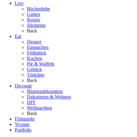
Live
Bücherliebe
Garten
Reisen
Shopping
Back
Eat
Dessert
Einmachen
Frühstück
Kuchen
Pie & Waffeln
Gebäck
Törtchen
Back
Decorate
Blumendekoration
Dekorieren & Wohnen
DIY
Weihnachten
Back
Flohmarkt
Yvonne
Portfolio