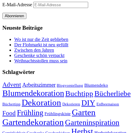
E-Mail-Adresse
Abonnieren
Neueste Beiträge
Wo ist nur die Zeit geblieben
Der Flohmarkt ist neu gefüllt
Zwischen den Jahren
Geschenke schön verpackt
Weihnachtsstollen muss sein
Schlagwörter
Advent
Arbeitszimmer
Blumendeko
Blogvorstellung
Blumendekoration
Buchtipp
Bücherliebe
Dekoration
DIY
Büchertipp
Dekorieren
Erdbeersaison
Garten
Frühling
Food
Frühlingskiste
Gartendekoration
Garteninspiration
Herbst
Herbstdekoration
Gemütlichkeit
Geschenke
Geschenkideen