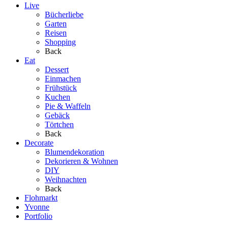
Live
Bücherliebe
Garten
Reisen
Shopping
Back
Eat
Dessert
Einmachen
Frühstück
Kuchen
Pie & Waffeln
Gebäck
Törtchen
Back
Decorate
Blumendekoration
Dekorieren & Wohnen
DIY
Weihnachten
Back
Flohmarkt
Yvonne
Portfolio