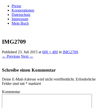
Presse
Kooperationen
Datenschutz
Impressum
Mein Buch
Live – Eat – Decorate
Villa König
IMG2709
Published
23. Juli 2015
at
600 × 400
in
IMG2709
.
← Previous
Next →
Schreibe einen Kommentar
Deine E-Mail-Adresse wird nicht veröffentlicht.
Erforderliche
Felder sind mit
*
markiert
Kommentar