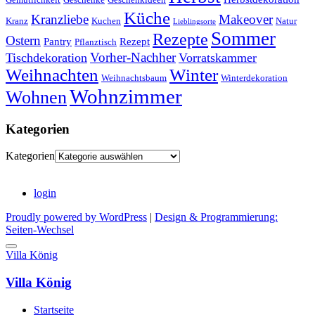
Küche
Kranzliebe
Makeover
Kranz
Kuchen
Natur
Lieblingsorte
Sommer
Rezepte
Ostern
Pantry
Rezept
Pflanztisch
Vorher-Nachher
Tischdekoration
Vorratskammer
Weihnachten
Winter
Weihnachtsbaum
Winterdekoration
Wohnzimmer
Wohnen
Kategorien
Kategorien
login
Proudly powered by WordPress
|
Design & Programmierung:
Seiten-Wechsel
Villa König
Villa König
Startseite