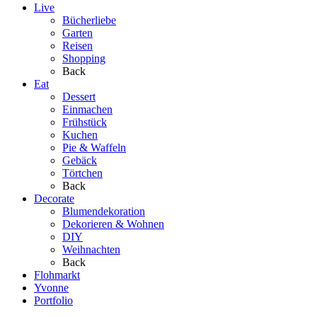
Live
Bücherliebe
Garten
Reisen
Shopping
Back
Eat
Dessert
Einmachen
Frühstück
Kuchen
Pie & Waffeln
Gebäck
Törtchen
Back
Decorate
Blumendekoration
Dekorieren & Wohnen
DIY
Weihnachten
Back
Flohmarkt
Yvonne
Portfolio