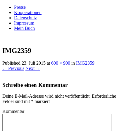
Presse
Kooperationen
Datenschutz
Impressum
Mein Buch
Live – Eat – Decorate
Villa König
IMG2359
Published
23. Juli 2015
at
600 × 900
in
IMG2359
.
← Previous
Next →
Schreibe einen Kommentar
Deine E-Mail-Adresse wird nicht veröffentlicht.
Erforderliche
Felder sind mit
*
markiert
Kommentar