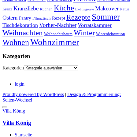
Küche
Kranzliebe
Makeover
Kranz
Kuchen
Natur
Lieblingsorte
Sommer
Rezepte
Ostern
Pantry
Rezept
Pflanztisch
Vorher-Nachher
Tischdekoration
Vorratskammer
Weihnachten
Winter
Weihnachtsbaum
Winterdekoration
Wohnzimmer
Wohnen
Kategorien
Kategorien
login
Proudly powered by WordPress
|
Design & Programmierung:
Seiten-Wechsel
Villa König
Villa König
Startseite