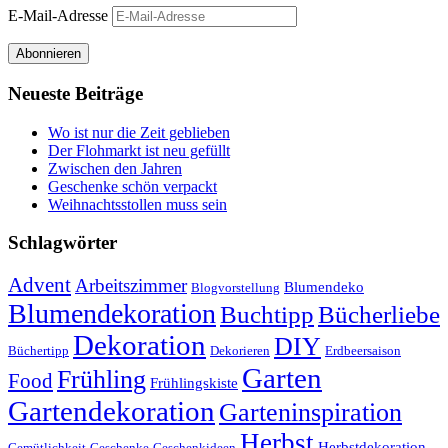
E-Mail-Adresse
Abonnieren
Neueste Beiträge
Wo ist nur die Zeit geblieben
Der Flohmarkt ist neu gefüllt
Zwischen den Jahren
Geschenke schön verpackt
Weihnachtsstollen muss sein
Schlagwörter
Advent
Arbeitszimmer
Blumendeko
Blogvorstellung
Blumendekoration
Buchtipp
Bücherliebe
Dekoration
DIY
Büchertipp
Dekorieren
Erdbeersaison
Garten
Frühling
Food
Frühlingskiste
Gartendekoration
Garteninspiration
Herbst
Herbstdekoration
Gemütlichkeit
Geschenke
Geschenkideen