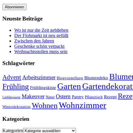
Abonnieren
Neueste Beiträge
Wo ist nur die Zeit geblieben
Der Flohmarkt ist neu gefüllt
Zwischen den Jahren
Geschenke schön verpackt
Weihnachtsstollen muss sein
Schlagwörter
Blumen
Advent
Arbeitszimmer
Blumendeko
Blogvorstellung
Garten
Gartendekorat
Frühling
Frühlingskiste
Reze
Makeover
Ostern
Pantry
Rezept
Natur
Pflanztisch
Lieblingsorte
Wohnzimmer
Wohnen
Winterdekoration
Kategorien
Kategorien