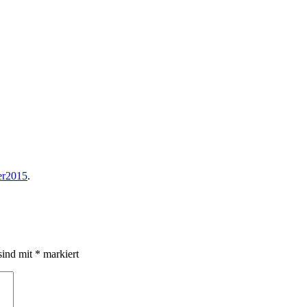
er2015
.
sind mit
*
markiert