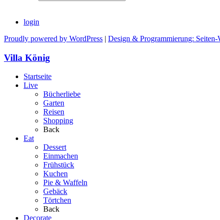
login
Proudly powered by WordPress
|
Design & Programmierung: Seiten-
Villa König
Startseite
Live
Bücherliebe
Garten
Reisen
Shopping
Back
Eat
Dessert
Einmachen
Frühstück
Kuchen
Pie & Waffeln
Gebäck
Törtchen
Back
Decorate