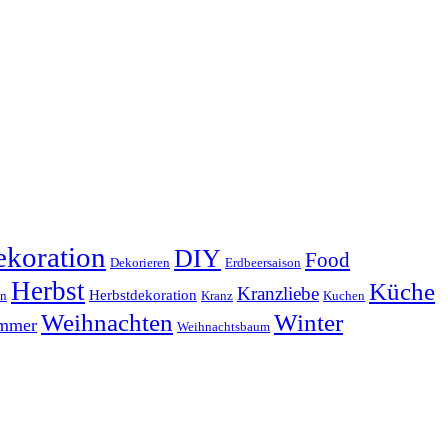
koration
DIY
Food
Dekorieren
Erdbeersaison
Herbst
Küche
Kranzliebe
Herbstdekoration
en
Kranz
Kuchen
Weihnachten
Winter
ammer
Weihnachtsbaum