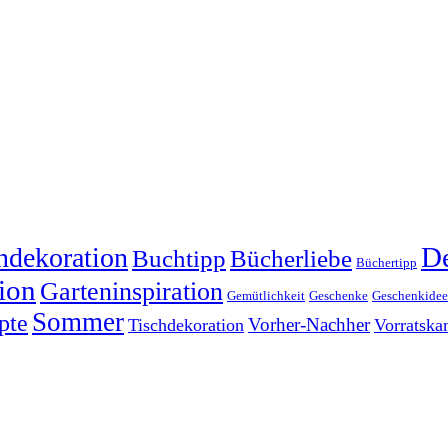
dekoration
De
Buchtipp
Bücherliebe
Büchertipp
ion
Garteninspiration
Gemütlichkeit
Geschenke
Geschenkide
Sommer
pte
Vorher-Nachher
Tischdekoration
Vorratsk