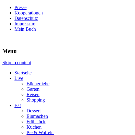
Presse
Kooperationen
Datenschutz
Impressum
Mein Buch
Live – Eat – Decorate
Villa König
Menu
Skip to content
Startseite
Live
Bücherliebe
Garten
Reisen
Shopping
Eat
Dessert
Einmachen
Frühstück
Kuchen
Pie & Waffeln