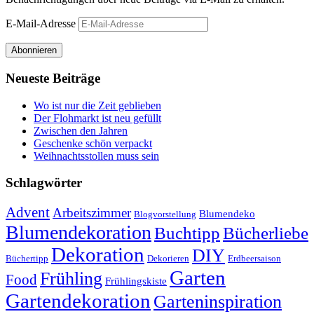
E-Mail-Adresse
Abonnieren
Neueste Beiträge
Wo ist nur die Zeit geblieben
Der Flohmarkt ist neu gefüllt
Zwischen den Jahren
Geschenke schön verpackt
Weihnachtsstollen muss sein
Schlagwörter
Advent
Arbeitszimmer
Blumendeko
Blogvorstellung
Blumendekoration
Buchtipp
Bücherliebe
Dekoration
DIY
Büchertipp
Dekorieren
Erdbeersaison
Garten
Frühling
Food
Frühlingskiste
Gartendekoration
Garteninspiration