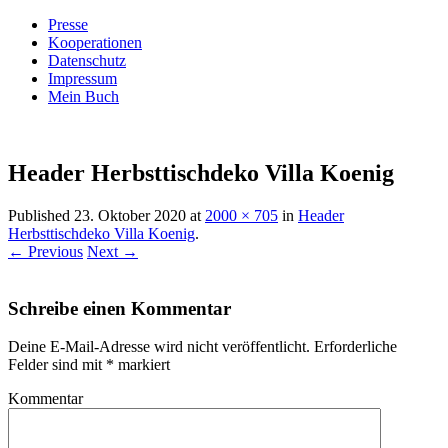
Presse
Kooperationen
Datenschutz
Impressum
Mein Buch
Live – Eat – Decorate
Villa König
Header Herbsttischdeko Villa Koenig
Published
23. Oktober 2020
at
2000 × 705
in
Header
Herbsttischdeko Villa Koenig
.
← Previous
Next →
Schreibe einen Kommentar
Deine E-Mail-Adresse wird nicht veröffentlicht.
Erforderliche
Felder sind mit
*
markiert
Kommentar