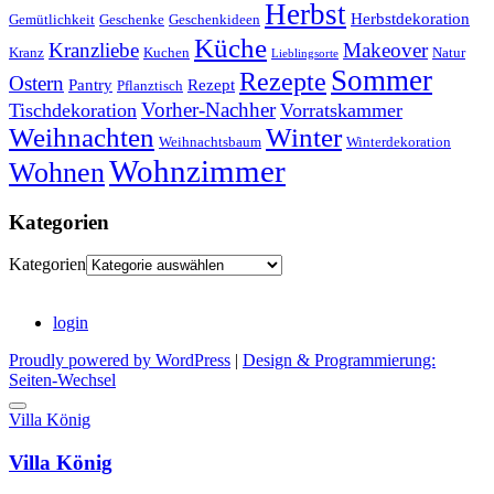
Herbst
Herbstdekoration
Gemütlichkeit
Geschenke
Geschenkideen
Küche
Kranzliebe
Makeover
Kranz
Kuchen
Natur
Lieblingsorte
Sommer
Rezepte
Ostern
Pantry
Rezept
Pflanztisch
Vorher-Nachher
Tischdekoration
Vorratskammer
Weihnachten
Winter
Weihnachtsbaum
Winterdekoration
Wohnzimmer
Wohnen
Kategorien
Kategorien
login
Proudly powered by WordPress
|
Design & Programmierung:
Seiten-Wechsel
Villa König
Villa König