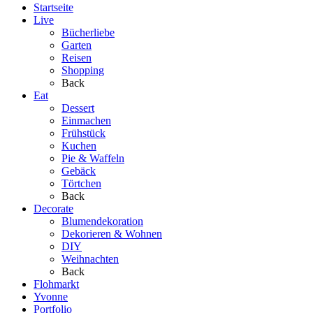
Startseite
Live
Bücherliebe
Garten
Reisen
Shopping
Back
Eat
Dessert
Einmachen
Frühstück
Kuchen
Pie & Waffeln
Gebäck
Törtchen
Back
Decorate
Blumendekoration
Dekorieren & Wohnen
DIY
Weihnachten
Back
Flohmarkt
Yvonne
Portfolio