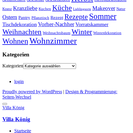
Küche
Kranzliebe
Makeover
Kranz
Kuchen
Natur
Lieblingsorte
Sommer
Rezepte
Ostern
Pantry
Rezept
Pflanztisch
Vorher-Nachher
Tischdekoration
Vorratskammer
Weihnachten
Winter
Weihnachtsbaum
Winterdekoration
Wohnzimmer
Wohnen
Kategorien
Kategorien
login
Proudly powered by WordPress
|
Design & Programmierung:
Seiten-Wechsel
Villa König
Villa König
Startseite