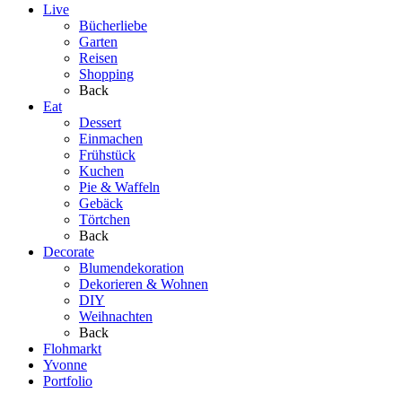
Live
Bücherliebe
Garten
Reisen
Shopping
Back
Eat
Dessert
Einmachen
Frühstück
Kuchen
Pie & Waffeln
Gebäck
Törtchen
Back
Decorate
Blumendekoration
Dekorieren & Wohnen
DIY
Weihnachten
Back
Flohmarkt
Yvonne
Portfolio