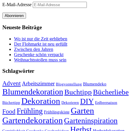
E-Mail-Adresse
Abonnieren
Neueste Beiträge
Wo ist nur die Zeit geblieben
Der Flohmarkt ist neu gefüllt
Zwischen den Jahren
Geschenke schön verpackt
Weihnachtsstollen muss sein
Schlagwörter
Advent
Arbeitszimmer
Blumendeko
Blogvorstellung
Blumendekoration
Buchtipp
Bücherliebe
Dekoration
DIY
Büchertipp
Dekorieren
Erdbeersaison
Garten
Frühling
Food
Frühlingskiste
Gartendekoration
Garteninspiration
Herbst
Herbstdekoration
Gemütlichkeit
Geschenke
Geschenkideen