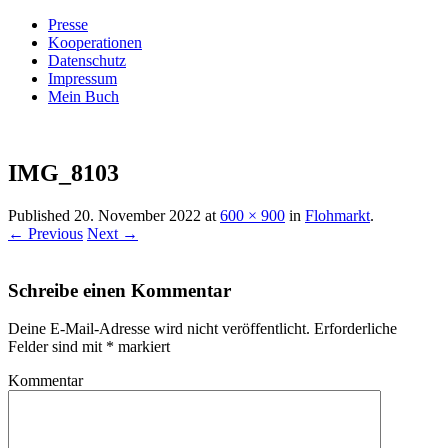
Presse
Kooperationen
Datenschutz
Impressum
Mein Buch
Live – Eat – Decorate
Villa König
IMG_8103
Published
20. November 2022
at
600 × 900
in
Flohmarkt
.
← Previous
Next →
Schreibe einen Kommentar
Deine E-Mail-Adresse wird nicht veröffentlicht.
Erforderliche
Felder sind mit
*
markiert
Kommentar