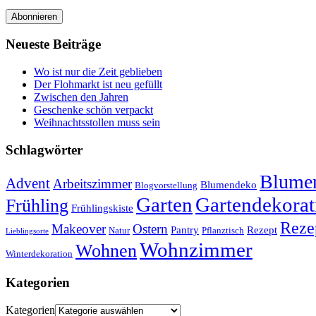
Abonnieren
Neueste Beiträge
Wo ist nur die Zeit geblieben
Der Flohmarkt ist neu gefüllt
Zwischen den Jahren
Geschenke schön verpackt
Weihnachtsstollen muss sein
Schlagwörter
Blumen
Advent
Arbeitszimmer
Blumendeko
Blogvorstellung
Garten
Gartendekorat
Frühling
Frühlingskiste
Reze
Makeover
Ostern
Pantry
Rezept
Natur
Pflanztisch
Lieblingsorte
Wohnzimmer
Wohnen
Winterdekoration
Kategorien
Kategorien