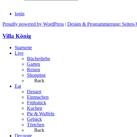
login
Proudly powered by WordPress
|
Design & Programmierung: Seiten-
Villa König
Startseite
Live
Bücherliebe
Garten
Reisen
Shopping
Back
Eat
Dessert
Einmachen
Frühstück
Kuchen
Pie & Waffeln
Gebäck
Törtchen
Back
Decorate