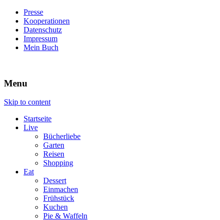
Presse
Kooperationen
Datenschutz
Impressum
Mein Buch
Live – Eat – Decorate
Villa König
Menu
Skip to content
Startseite
Live
Bücherliebe
Garten
Reisen
Shopping
Eat
Dessert
Einmachen
Frühstück
Kuchen
Pie & Waffeln