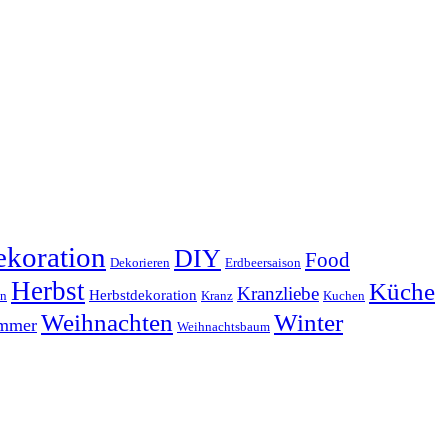
koration
DIY
Food
Dekorieren
Erdbeersaison
Herbst
Küche
Kranzliebe
Herbstdekoration
en
Kranz
Kuchen
Weihnachten
Winter
ammer
Weihnachtsbaum