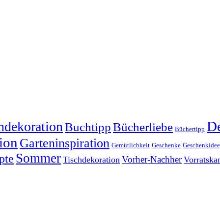
dekoration
De
Buchtipp
Bücherliebe
Büchertipp
ion
Garteninspiration
Gemütlichkeit
Geschenke
Geschenkide
Sommer
pte
Vorher-Nachher
Tischdekoration
Vorratsk