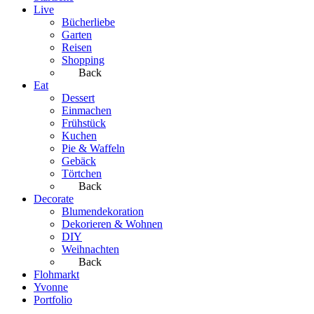
Live
Bücherliebe
Garten
Reisen
Shopping
Back
Eat
Dessert
Einmachen
Frühstück
Kuchen
Pie & Waffeln
Gebäck
Törtchen
Back
Decorate
Blumendekoration
Dekorieren & Wohnen
DIY
Weihnachten
Back
Flohmarkt
Yvonne
Portfolio