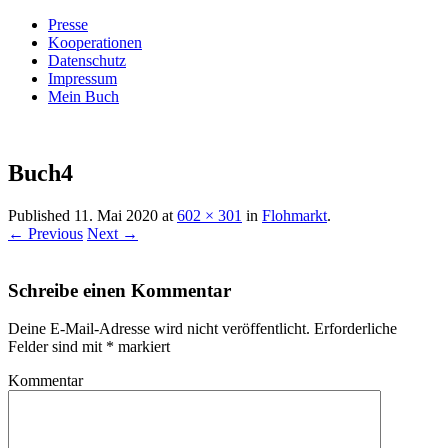
Presse
Kooperationen
Datenschutz
Impressum
Mein Buch
Live – Eat – Decorate
Villa König
Buch4
Published
11. Mai 2020
at
602 × 301
in
Flohmarkt
.
← Previous
Next →
Schreibe einen Kommentar
Deine E-Mail-Adresse wird nicht veröffentlicht.
Erforderliche
Felder sind mit
*
markiert
Kommentar