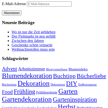
E-Mail-Adresse
Abonnieren
Neueste Beiträge
Wo ist nur die Zeit geblieben
Der Flohmarkt ist neu gefüllt
Zwischen den Jahren
Geschenke schön verpackt
Weihnachtsstollen muss sein
Schlagwörter
Advent
Arbeitszimmer
Blumendeko
Blogvorstellung
Blumendekoration
Buchtipp
Bücherliebe
Dekoration
DIY
Büchertipp
Dekorieren
Erdbeersaison
Garten
Frühling
Food
Frühlingskiste
Gartendekoration
Garteninspiration
Herbst
Herbstdekoration
Gemütlichkeit
Geschenke
Geschenkideen