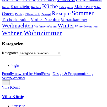
Küche
Kranzliebe
Makeover
Kranz
Kuchen
Natur
Lieblingsorte
Sommer
Rezepte
Ostern
Pantry
Rezept
Pflanztisch
Vorher-Nachher
Tischdekoration
Vorratskammer
Weihnachten
Winter
Weihnachtsbaum
Winterdekoration
Wohnzimmer
Wohnen
Kategorien
Kategorien
login
Proudly powered by WordPress
|
Design & Programmierung:
Seiten-Wechsel
Villa König
Villa König
Startseite