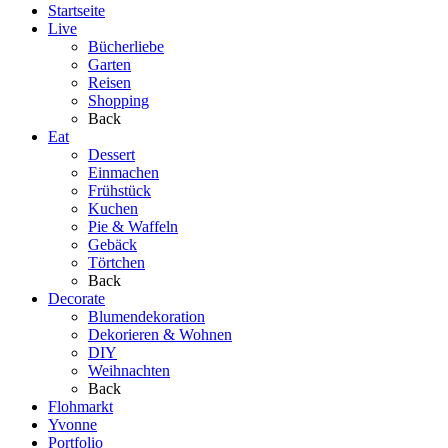
Startseite
Live
Bücherliebe
Garten
Reisen
Shopping
Back
Eat
Dessert
Einmachen
Frühstück
Kuchen
Pie & Waffeln
Gebäck
Törtchen
Back
Decorate
Blumendekoration
Dekorieren & Wohnen
DIY
Weihnachten
Back
Flohmarkt
Yvonne
Portfolio