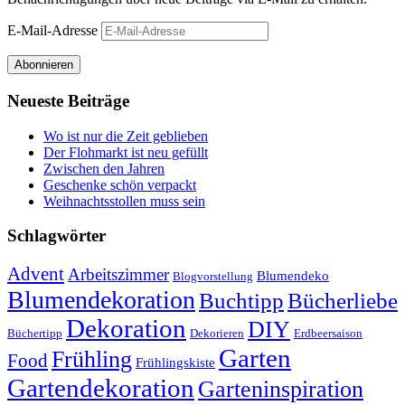
E-Mail-Adresse
Abonnieren
Neueste Beiträge
Wo ist nur die Zeit geblieben
Der Flohmarkt ist neu gefüllt
Zwischen den Jahren
Geschenke schön verpackt
Weihnachtsstollen muss sein
Schlagwörter
Advent
Arbeitszimmer
Blumendeko
Blogvorstellung
Blumendekoration
Buchtipp
Bücherliebe
Dekoration
DIY
Büchertipp
Dekorieren
Erdbeersaison
Garten
Frühling
Food
Frühlingskiste
Gartendekoration
Garteninspiration