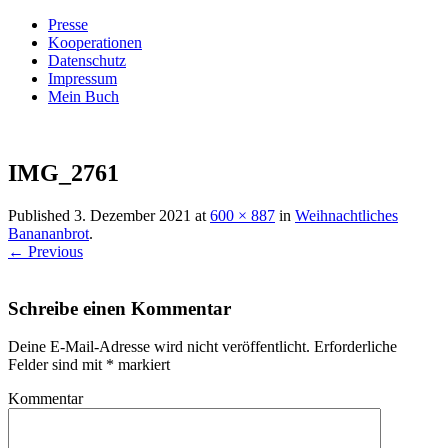
Presse
Kooperationen
Datenschutz
Impressum
Mein Buch
Live – Eat – Decorate
Villa König
IMG_2761
Published
3. Dezember 2021
at
600 × 887
in
Weihnachtliches
Banananbrot
.
← Previous
Schreibe einen Kommentar
Deine E-Mail-Adresse wird nicht veröffentlicht.
Erforderliche
Felder sind mit
*
markiert
Kommentar