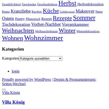
Herbst
Herbstdekoration
Gemütlichkeit
Geschenke
Geschenkideen
Küche
Kranzliebe
Makeover
Kranz
Kuchen
Natur
Lieblingsorte
Sommer
Rezepte
Ostern
Pantry
Rezept
Pflanztisch
Vorher-Nachher
Tischdekoration
Vorratskammer
Weihnachten
Winter
Weihnachtsbaum
Winterdekoration
Wohnzimmer
Wohnen
Kategorien
Kategorien
login
Proudly powered by WordPress
|
Design & Programmierung:
Seiten-Wechsel
Villa König
Villa König