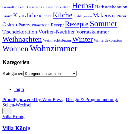
Herbst
Herbstdekoration
Gemütlichkeit
Geschenke
Geschenkideen
Küche
Kranzliebe
Makeover
Kranz
Kuchen
Natur
Lieblingsorte
Sommer
Rezepte
Ostern
Pantry
Rezept
Pflanztisch
Vorher-Nachher
Tischdekoration
Vorratskammer
Weihnachten
Winter
Weihnachtsbaum
Winterdekoration
Wohnzimmer
Wohnen
Kategorien
Kategorien
login
Proudly powered by WordPress
|
Design & Programmierung:
Seiten-Wechsel
Villa König
Villa König