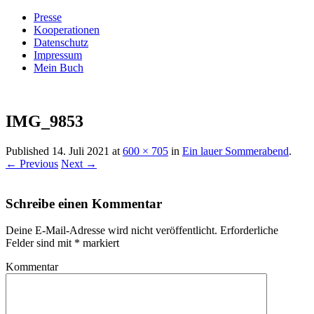
Presse
Kooperationen
Datenschutz
Impressum
Mein Buch
Live – Eat – Decorate
Villa König
IMG_9853
Published
14. Juli 2021
at
600 × 705
in
Ein lauer Sommerabend
.
← Previous
Next →
Schreibe einen Kommentar
Deine E-Mail-Adresse wird nicht veröffentlicht.
Erforderliche
Felder sind mit
*
markiert
Kommentar