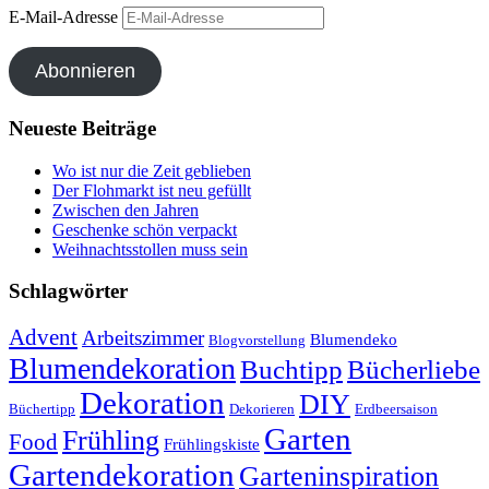
E-Mail-Adresse
Abonnieren
Neueste Beiträge
Wo ist nur die Zeit geblieben
Der Flohmarkt ist neu gefüllt
Zwischen den Jahren
Geschenke schön verpackt
Weihnachtsstollen muss sein
Schlagwörter
Advent
Arbeitszimmer
Blumendeko
Blogvorstellung
Blumendekoration
Buchtipp
Bücherliebe
Dekoration
DIY
Büchertipp
Dekorieren
Erdbeersaison
Garten
Frühling
Food
Frühlingskiste
Gartendekoration
Garteninspiration