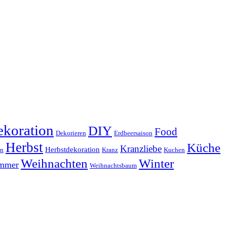
koration
DIY
Food
Dekorieren
Erdbeersaison
Herbst
Küche
Kranzliebe
Herbstdekoration
en
Kranz
Kuchen
Weihnachten
Winter
ammer
Weihnachtsbaum