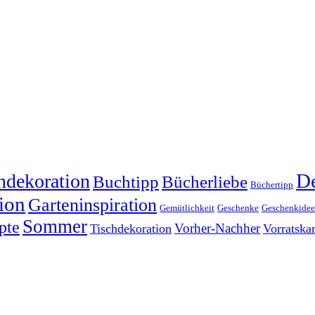
dekoration
De
Buchtipp
Bücherliebe
Büchertipp
ion
Garteninspiration
Gemütlichkeit
Geschenke
Geschenkide
Sommer
pte
Vorher-Nachher
Tischdekoration
Vorratsk