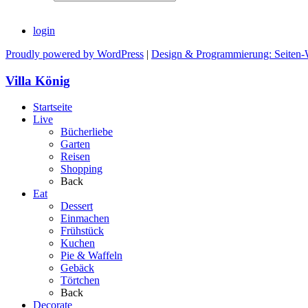
login
Proudly powered by WordPress
|
Design & Programmierung: Seiten-
Villa König
Startseite
Live
Bücherliebe
Garten
Reisen
Shopping
Back
Eat
Dessert
Einmachen
Frühstück
Kuchen
Pie & Waffeln
Gebäck
Törtchen
Back
Decorate