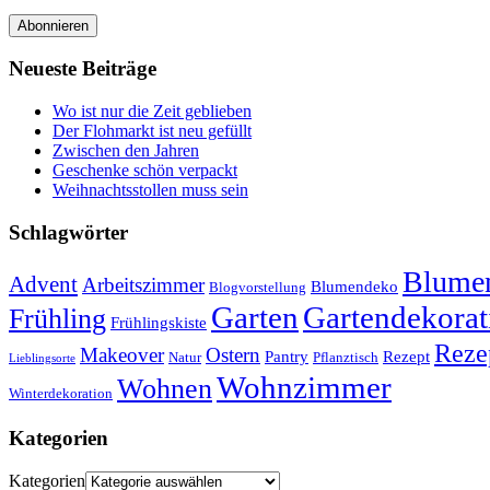
Abonnieren
Neueste Beiträge
Wo ist nur die Zeit geblieben
Der Flohmarkt ist neu gefüllt
Zwischen den Jahren
Geschenke schön verpackt
Weihnachtsstollen muss sein
Schlagwörter
Blumen
Advent
Arbeitszimmer
Blumendeko
Blogvorstellung
Garten
Gartendekorat
Frühling
Frühlingskiste
Reze
Makeover
Ostern
Pantry
Rezept
Natur
Pflanztisch
Lieblingsorte
Wohnzimmer
Wohnen
Winterdekoration
Kategorien
Kategorien