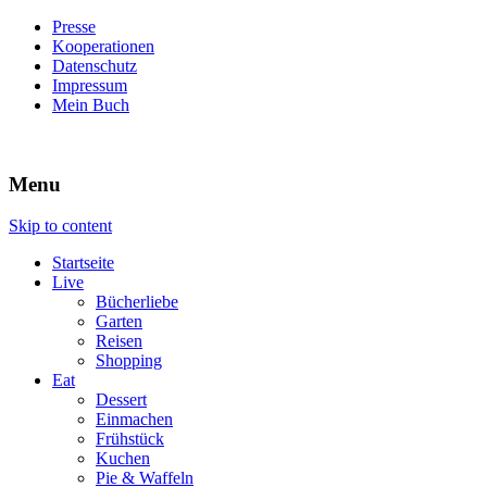
Presse
Kooperationen
Datenschutz
Impressum
Mein Buch
Live – Eat – Decorate
Villa König
Menu
Skip to content
Startseite
Live
Bücherliebe
Garten
Reisen
Shopping
Eat
Dessert
Einmachen
Frühstück
Kuchen
Pie & Waffeln