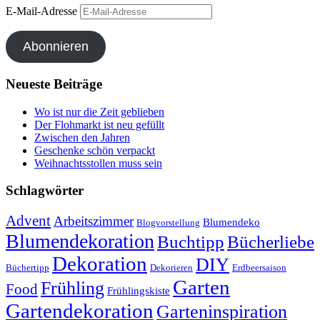
E-Mail-Adresse
Abonnieren
Neueste Beiträge
Wo ist nur die Zeit geblieben
Der Flohmarkt ist neu gefüllt
Zwischen den Jahren
Geschenke schön verpackt
Weihnachtsstollen muss sein
Schlagwörter
Advent
Arbeitszimmer
Blumendeko
Blogvorstellung
Blumendekoration
Buchtipp
Bücherliebe
Dekoration
DIY
Büchertipp
Dekorieren
Erdbeersaison
Garten
Frühling
Food
Frühlingskiste
Gartendekoration
Garteninspiration