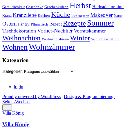
Herbst
Herbstdekoration
Gemütlichkeit
Geschenke
Geschenkideen
Küche
Kranzliebe
Makeover
Kranz
Kuchen
Natur
Lieblingsorte
Sommer
Rezepte
Ostern
Pantry
Rezept
Pflanztisch
Vorher-Nachher
Tischdekoration
Vorratskammer
Weihnachten
Winter
Weihnachtsbaum
Winterdekoration
Wohnzimmer
Wohnen
Kategorien
Kategorien
login
Proudly powered by WordPress
|
Design & Programmierung:
Seiten-Wechsel
Villa König
Villa König