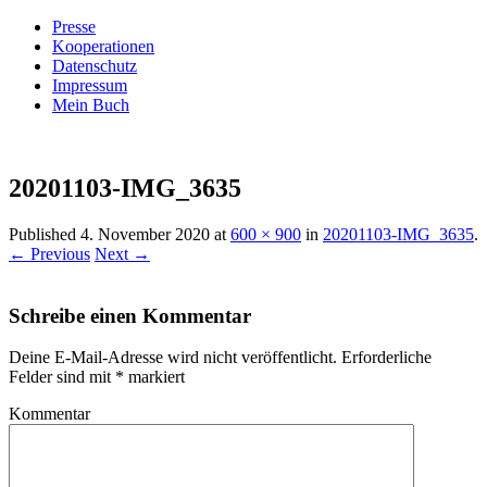
Presse
Kooperationen
Datenschutz
Impressum
Mein Buch
Live – Eat – Decorate
Villa König
20201103-IMG_3635
Published
4. November 2020
at
600 × 900
in
20201103-IMG_3635
.
← Previous
Next →
Schreibe einen Kommentar
Deine E-Mail-Adresse wird nicht veröffentlicht.
Erforderliche
Felder sind mit
*
markiert
Kommentar