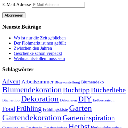
E-Mail-Adresse
Abonnieren
Neueste Beiträge
Wo ist nur die Zeit geblieben
Der Flohmarkt ist neu gefüllt
Zwischen den Jahren
Geschenke schön verpackt
Weihnachtsstollen muss sein
Schlagwörter
Advent
Arbeitszimmer
Blumendeko
Blogvorstellung
Blumendekoration
Buchtipp
Bücherliebe
Dekoration
DIY
Büchertipp
Dekorieren
Erdbeersaison
Garten
Frühling
Food
Frühlingskiste
Gartendekoration
Garteninspiration
Herbst
Herbstdekoration
Gemütlichkeit
Geschenke
Geschenkideen