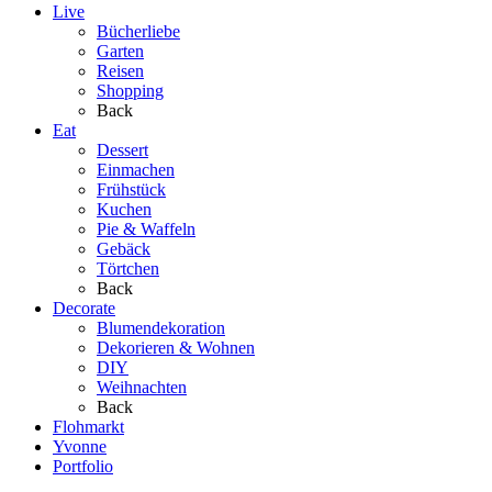
Live
Bücherliebe
Garten
Reisen
Shopping
Back
Eat
Dessert
Einmachen
Frühstück
Kuchen
Pie & Waffeln
Gebäck
Törtchen
Back
Decorate
Blumendekoration
Dekorieren & Wohnen
DIY
Weihnachten
Back
Flohmarkt
Yvonne
Portfolio