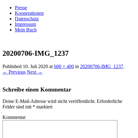
Presse
Kooperationen
Datenschutz
Impressum
Mein Buch
Live – Eat – Decorate
Villa König
20200706-IMG_1237
Published
10. Juli 2020
at
600 × 400
in
20200706-IMG_1237
.
← Previous
Next →
Schreibe einen Kommentar
Deine E-Mail-Adresse wird nicht veröffentlicht.
Erforderliche
Felder sind mit
*
markiert
Kommentar