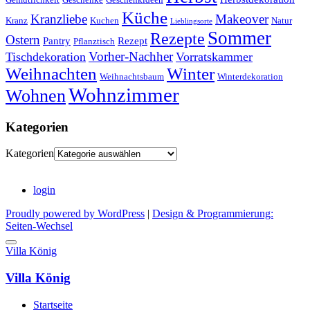
Küche
Kranzliebe
Makeover
Kranz
Kuchen
Natur
Lieblingsorte
Sommer
Rezepte
Ostern
Pantry
Rezept
Pflanztisch
Vorher-Nachher
Tischdekoration
Vorratskammer
Weihnachten
Winter
Weihnachtsbaum
Winterdekoration
Wohnzimmer
Wohnen
Kategorien
Kategorien
login
Proudly powered by WordPress
|
Design & Programmierung:
Seiten-Wechsel
Villa König
Villa König
Startseite