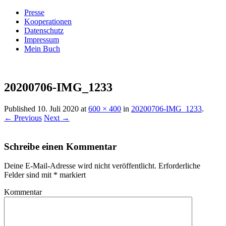
Presse
Kooperationen
Datenschutz
Impressum
Mein Buch
Live – Eat – Decorate
Villa König
20200706-IMG_1233
Published
10. Juli 2020
at
600 × 400
in
20200706-IMG_1233
.
← Previous
Next →
Schreibe einen Kommentar
Deine E-Mail-Adresse wird nicht veröffentlicht.
Erforderliche
Felder sind mit
*
markiert
Kommentar