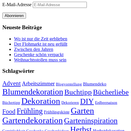
E-Mail-Adresse
Abonnieren
Neueste Beiträge
Wo ist nur die Zeit geblieben
Der Flohmarkt ist neu gefüllt
Zwischen den Jahren
Geschenke schön verpackt
Weihnachtsstollen muss sein
Schlagwörter
Advent
Arbeitszimmer
Blumendeko
Blogvorstellung
Blumendekoration
Buchtipp
Bücherliebe
Dekoration
DIY
Büchertipp
Dekorieren
Erdbeersaison
Garten
Frühling
Food
Frühlingskiste
Gartendekoration
Garteninspiration
Herbst
Herbstdekoration
Gemütlichkeit
Geschenke
Geschenkideen