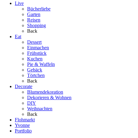
Live
Bücherliebe
Garten
Reisen
Shopping
Back
Eat
Dessert
Einmachen
Frühstück
Kuchen
Pie & Waffeln
Gebäck
Törtchen
Back
Decorate
Blumendekoration
Dekorieren & Wohnen
DIY
Weihnachten
Back
Flohmarkt
Yvonne
Portfolio