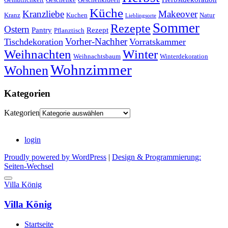
Küche
Kranzliebe
Makeover
Kranz
Kuchen
Natur
Lieblingsorte
Sommer
Rezepte
Ostern
Pantry
Rezept
Pflanztisch
Vorher-Nachher
Tischdekoration
Vorratskammer
Weihnachten
Winter
Weihnachtsbaum
Winterdekoration
Wohnzimmer
Wohnen
Kategorien
Kategorien
login
Proudly powered by WordPress
|
Design & Programmierung:
Seiten-Wechsel
Villa König
Villa König
Startseite